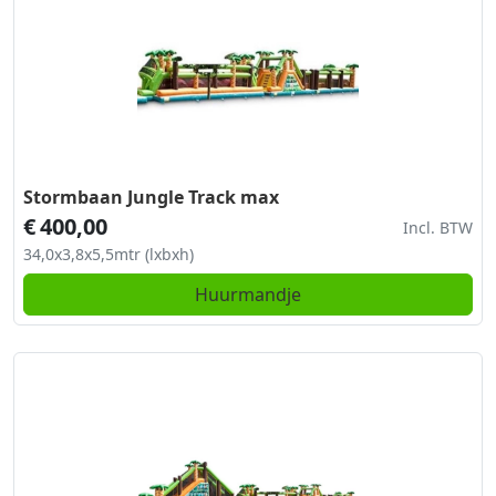
Stormbaan Jungle Track max
€
400,00
Incl. BTW
34,0x3,8x5,5mtr (lxbxh)
Huurmandje