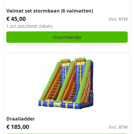
Valmat set stormbaan (6 valmatten)
€
45,00
Incl. BTW
1,2x1,0x0,05mtr (lxbxh)
Huurmandje
Draailadder
€
185,00
Incl. BTW