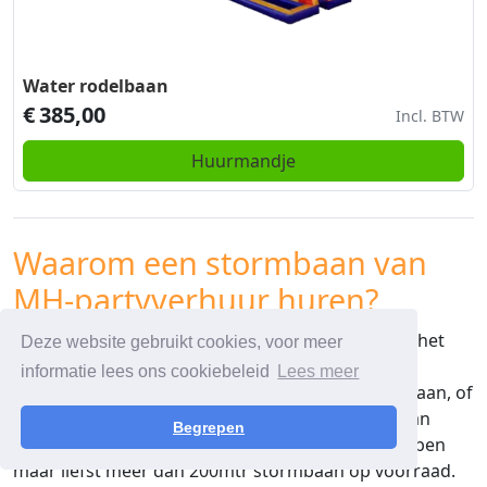
Water rodelbaan
€
385,00
Incl. BTW
Huurmandje
Waarom een stormbaan van
MH-partyverhuur huren?
Mh-partyverhuur is een veelzijdige aanbieder als het
Deze website gebruikt cookies, voor meer
gaat om stormbanen. Of je nu op zoek bent naar
informatie lees ons cookiebeleid
Lees meer
een kleine stormbaan of een super grote stormbaan, of
een specifieke lengte stormbaan, we verhuren aan
Begrepen
verschillende maten, soorten en lengtes. We hebben
maar liefst meer dan 200mtr stormbaan op voorraad.