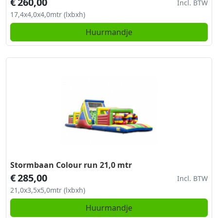
€
260,00
Incl. BTW
17,4x4,0x4,0mtr (lxbxh)
Huurmandje
Stormbaan Colour run 21,0 mtr
€
285,00
Incl. BTW
21,0x3,5x5,0mtr (lxbxh)
Huurmandje