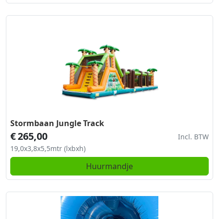
Stormbaan Jungle Track
€
265,00
Incl. BTW
19,0x3,8x5,5mtr (lxbxh)
Huurmandje