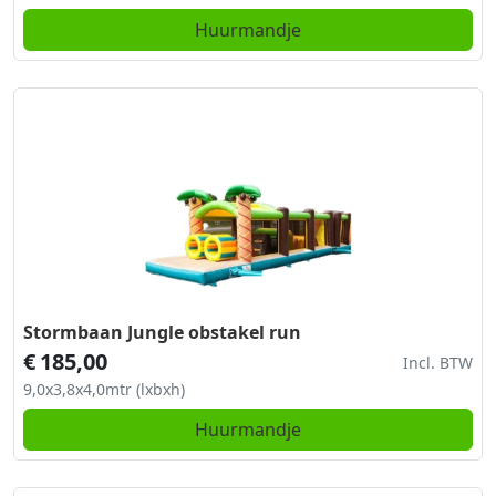
Huurmandje
Stormbaan Jungle obstakel run
€
185,00
Incl. BTW
9,0x3,8x4,0mtr (lxbxh)
Huurmandje