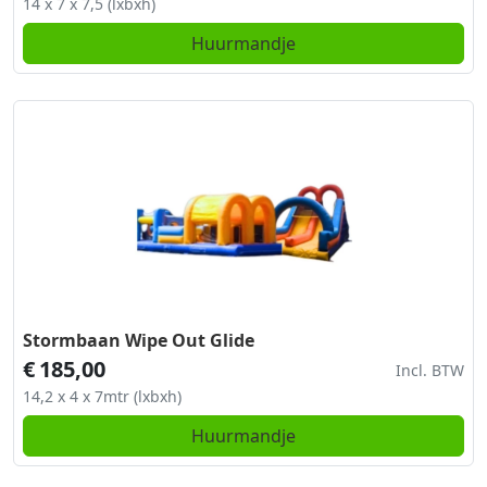
14 x 7 x 7,5 (lxbxh)
Huurmandje
Stormbaan Wipe Out Glide
€
185,00
Incl. BTW
14,2 x 4 x 7mtr (lxbxh)
Huurmandje