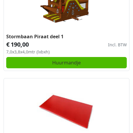
Stormbaan Piraat deel 1
€
190,00
Incl. BTW
7,0x3,8x4,0mtr (lxbxh)
Huurmandje