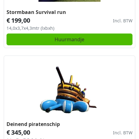
Stormbaan Survival run
€
199,00
Incl. BTW
14,0x3,7x4,3mtr (lxbxh)
Huurmandje
Deinend piratenschip
€
345,00
Incl. BTW