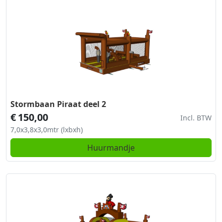
Stormbaan Piraat deel 2
€
150,00
Incl. BTW
7,0x3,8x3,0mtr (lxbxh)
Huurmandje