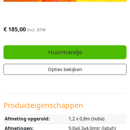
€
185,00
Incl. BTW
Huurmandje
Opties bekijken
Producteigenschappen
Afmeting opgerold:
1,2 x 0,8m (lxdia)
Afmetingen:
9,0x4,3x4,0mtr (lxbxh)