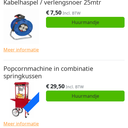
Kabelhaspel / verlengsnoer 25mtr
€
7,50
Incl. BTW
Huurmandje
Meer informatie
Popcornmachine in combinatie
springkussen
€
29,50
ACTIE
Incl. BTW
Huurmandje
Meer informatie