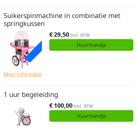
Suikerspinmachine in combinatie met
springkussen
€
29,50
ACTIE
Incl. BTW
Huurmandje
Meer informatie
1 uur begeleiding
€
100,00
Incl. BTW
Huurmandje