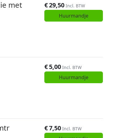
ie met
€
29,50
Incl. BTW
Huurmandje
€
5,00
Incl. BTW
Huurmandje
mtr
€
7,50
Incl. BTW