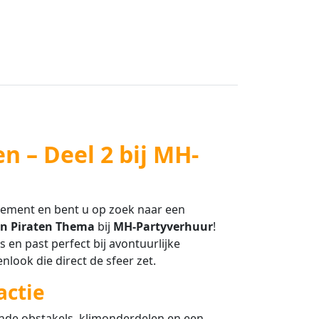
 – Deel 2 bij MH-
nement en bent u op zoek naar een
in Piraten Thema
bij
MH-Partyverhuur
!
en past perfect bij avontuurlijke
nlook die direct de sfeer zet.
actie
ende obstakels, klimonderdelen en een