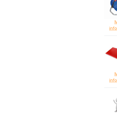
inf
inf