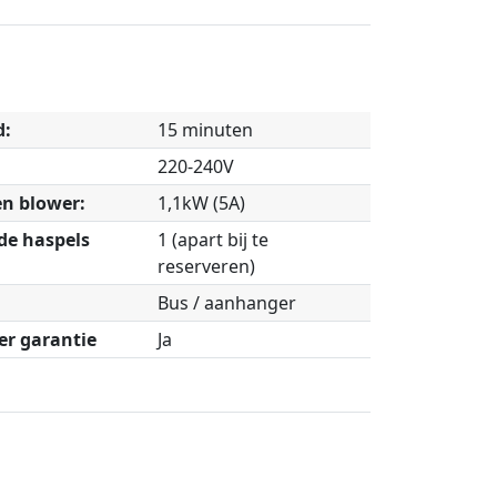
d:
15 minuten
220-240V
n blower:
1,1kW (5A)
de haspels
1 (apart bij te
reserveren)
Bus / aanhanger
r garantie
Ja