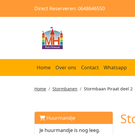
Direct Reserveren: 0648646550
Home
Over ons
Contact
Whatsapp
Home
Stormbanen
Stormbaan Piraat deel 2
St
Huurmandje
Je huurmandje is nog leeg.