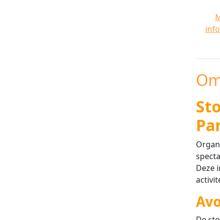
inf
Om
St
Pa
Organi
specta
Deze i
activi
Avo
De sto