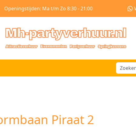
Openingstijden: Ma t/m Zo 8:30 - 21:00
ormbaan Piraat 2