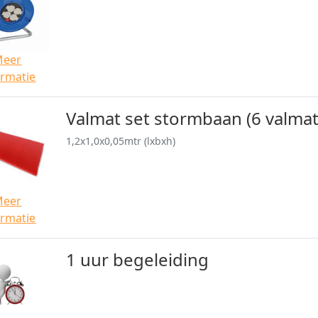
Meer
ormatie
Valmat set stormbaan (6 valmat
1,2x1,0x0,05mtr (lxbxh)
Meer
ormatie
1 uur begeleiding