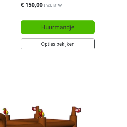
€
150,00
Incl. BTW
Huurmandje
Opties bekijken