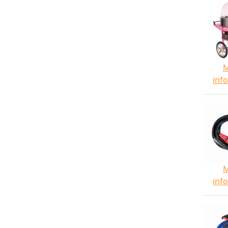
inf
inf