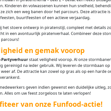
an. Kinderen én volwassenen kunnen hun snelheid, behend
l ze zich een weg banen door het parcours. Deze attractie 
feesten, buurtfeesten of een actieve verjaardag.
j het stoere ontwerp in piratenstijl, compleet met details z
echt in een avontuurlijk piratenverhaal. Combineer deze st
 parcours!
ligheid en gemak voorop
-Partyverhuur
staat veiligheid voorop. Al onze stormbane
g gereinigd na ieder gebruik. Wij leveren de stormbaan o
 weer af. De attractie kan zowel op gras als op een harde
 verankerd.
edewerkers geven indien gewenst een duidelijke uitleg, zo
. Alles om uw feest zorgeloos te laten verlopen!
fiteer van onze Funfood-actie!