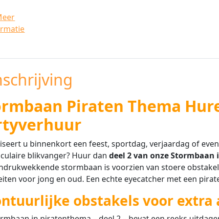
Meer
ormatie
schrijving
ormbaan Piraten Thema Huren
rtyverhuur
seert u binnenkort een feest, sportdag, verjaardag of eve
culaire blikvanger? Huur dan
deel 2 van onze Stormbaan 
ndrukwekkende stormbaan is voorzien van stoere obstakels 
teiten voor jong en oud. Een echte eyecatcher met een pirate
ntuurlijke obstakels voor extra 
rmbaan in piratenthema – deel 2 – bevat een reeks uitdag