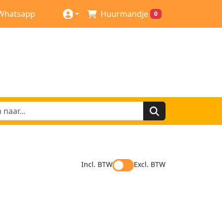
Whatsapp
Huurmandje
0
Incl. BTW
Excl. BTW