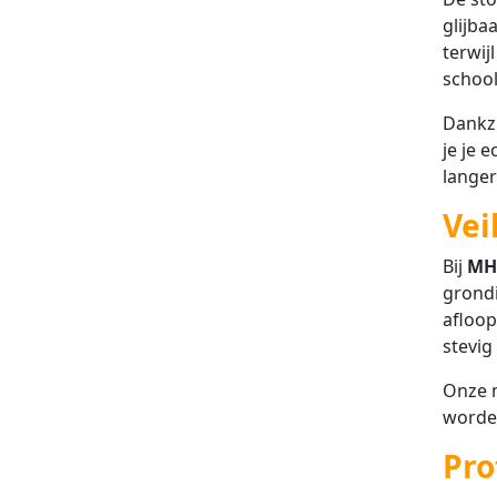
glijba
terwij
school
Dankzi
je je 
langer
Vei
Bij
MH
grondi
afloop
stevig
Onze m
worden
Pro