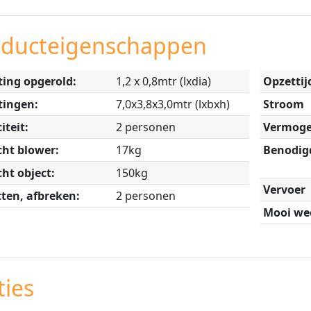
oducteigenschappen
ing opgerold:
1,2 x 0,8mtr (lxdia)
Opzettij
tingen:
7,0x3,8x3,0mtr (lxbxh)
Stroom
iteit:
2 personen
Vermoge
ht blower:
17kg
Benodig
ht object:
150kg
Vervoer
ten, afbreken:
2 personen
Mooi wee
ies