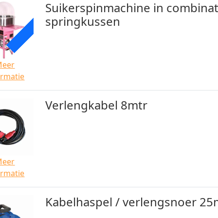
Suikerspinmachine in combinat
ACTIE
springkussen
Meer
ormatie
Verlengkabel 8mtr
Meer
ormatie
Kabelhaspel / verlengsnoer 25