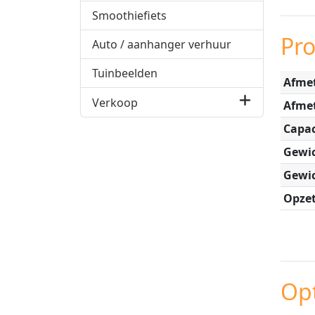
Smoothiefiets
Pr
Auto / aanhanger verhuur
Tuinbeelden
Afmet
Verkoop
Afme
Capac
Gewic
Gewic
Opzet
Opt