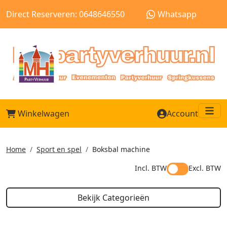
Direct Reserveren: 0648646550
Whatsapp
Winkelwagen
Account
Me
Home
Sport en spel
Boksbal machine
Incl. BTW
Excl. BTW
Bekijk Categorieën