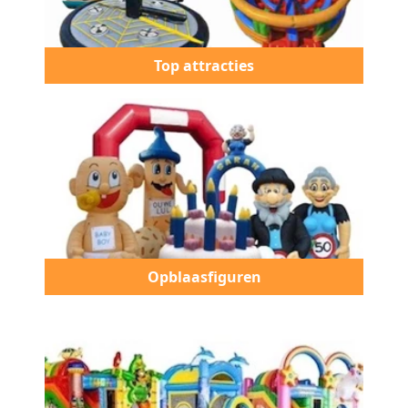
Top attracties
Opblaasfiguren