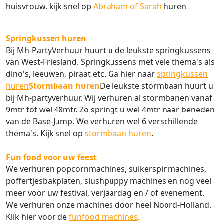
huisvrouw. kijk snel op
Abraham of Sarah
huren
Springkussen huren
Bij Mh-PartyVerhuur huurt u de leukste springkussens
van West-Friesland. Springkussens met vele thema's als
dino's, leeuwen, piraat etc. Ga hier naar
springkussen
huren
Stormbaan huren
De leukste stormbaan huurt u
bij Mh-partyverhuur. Wij verhuren al stormbanen vanaf
9mtr tot wel 48mtr. Zo springt u wel 4mtr naar beneden
van de Base-Jump. We verhuren wel 6 verschillende
thema's. Kijk snel op
stormbaan huren
.
Fun food voor uw feest
We verhuren popcornmachines, suikerspinmachines,
poffertjesbakplaten, slushpuppy machines en nog veel
meer voor uw festival, verjaardag en / of evenement.
We verhuren onze machines door heel Noord-Holland.
Klik hier voor de
funfood machines
.