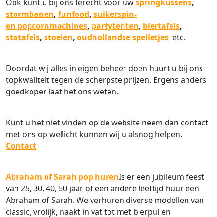
Ook kunt u bij ons terecht voor uw
springkussens
,
stormbanen
,
funfood
,
suikerspin-
en popcornmachines
,
partytenten
,
biertafels
,
statafels
,
stoelen
,
oudhollandse spelletjes
etc.
Doordat wij alles in eigen beheer doen huurt u bij ons
topkwaliteit tegen de scherpste prijzen. Ergens anders
goedkoper laat het ons weten.
Kunt u het niet vinden op de website neem dan contact
met ons op wellicht kunnen wij u alsnog helpen.
Contact
Abraham of Sarah pop huren
Is er een jubileum feest
van 25, 30, 40, 50 jaar of een andere leeftijd huur een
Abraham of Sarah. We verhuren diverse modellen van
classic, vrolijk, naakt in vat tot met bierpul en