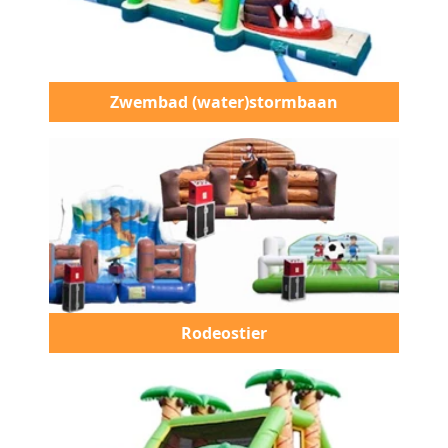
Zwembad (water)stormbaan
Rodeostier