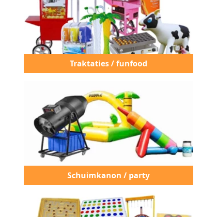
Traktaties / funfood
Schuimkanon / party