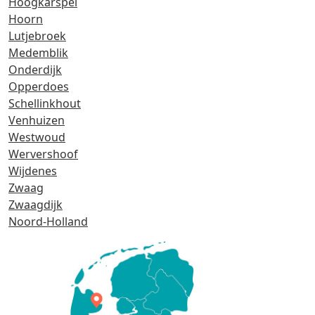
Hoogkarspel
Hoorn
Lutjebroek
Medemblik
Onderdijk
Opperdoes
Schellinkhout
Venhuizen
Westwoud
Wervershoof
Wijdenes
Zwaag
Zwaagdijk
Noord-Holland