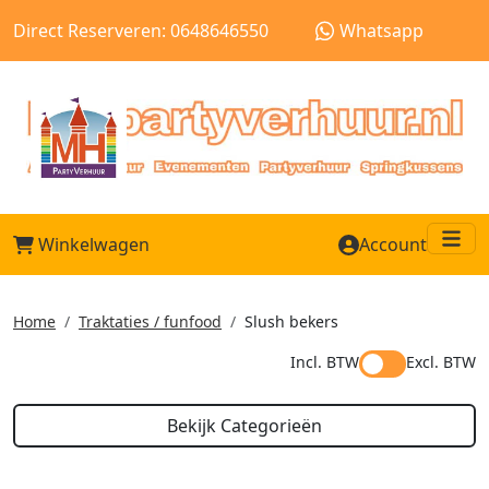
Direct Reserveren: 0648646550
Whatsapp
Winkelwagen
Account
Me
Home
Traktaties / funfood
Slush bekers
Incl. BTW
Excl. BTW
Bekijk Categorieën