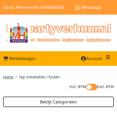
Direct Reserveren: 0648646550
Whatsapp
Winkelwagen
Account
Me
Home
Tap installaties / fusten
Incl. BTW
Excl. BTW
Bekijk Categorieën