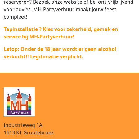
reserveren? Bezoek onze website of bel ons vrijblijvend
voor advies. MH-Partyverhuur maakt jouw feest
compleet!
Tapinstallatie ? Kies voor zekerheid, gemak en
service bij MH-Partyverhuur!
Letop: Onder de 18 jaar wordt er geen alcohol
verkocht!! Legitimatie verplicht.
Industrieweg 1A
1613 KT
Grootebroek