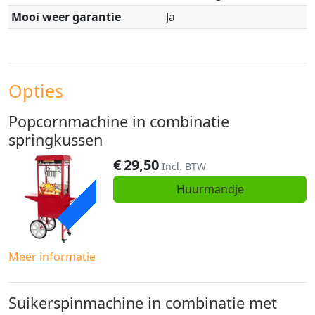
Mooi weer garantie
Ja
Opties
Popcornmachine in combinatie
springkussen
€
29,50
ACTIE
Incl. BTW
Huurmandje
Meer informatie
Suikerspinmachine in combinatie met