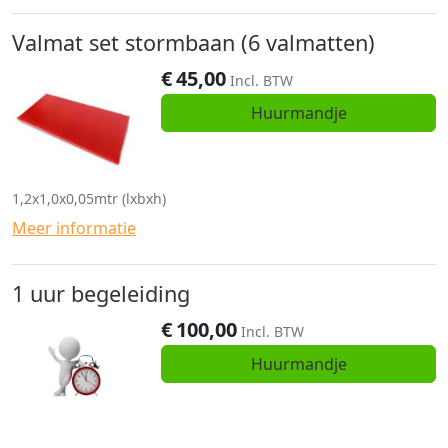
Valmat set stormbaan (6 valmatten)
€
45,00
Incl. BTW
Huurmandje
1,2x1,0x0,05mtr (lxbxh)
Meer informatie
1 uur begeleiding
€
100,00
Incl. BTW
Huurmandje