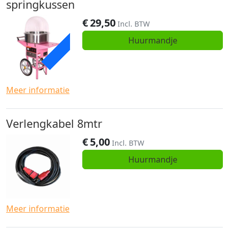
springkussen
€
29,50
ACTIE
Incl. BTW
Huurmandje
Meer informatie
Verlengkabel 8mtr
€
5,00
Incl. BTW
Huurmandje
Meer informatie