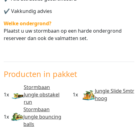
✔️
Vakkundig advies
Welke ondergrond?
Plaatst u uw stormbaan op een harde ondergrond
reserveer dan ook de valmatten set.
Producten in pakket
Stormbaan
Jungle Slide 5mtr
1x
Jungle obstakel
1x
hoog
run
Stormbaan
1x
Jungle bouncing
balls