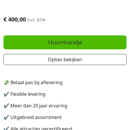
€
400,00
Incl. BTW
Huurmandje
Opties bekijken
💸 Betaal pas bij aflevering
✔️
Flexible levering
✔️
Meer dan 20 jaar ervaring
✔️
Uitgebreid assortiment
✔️
Alle attracties gecertificeerd