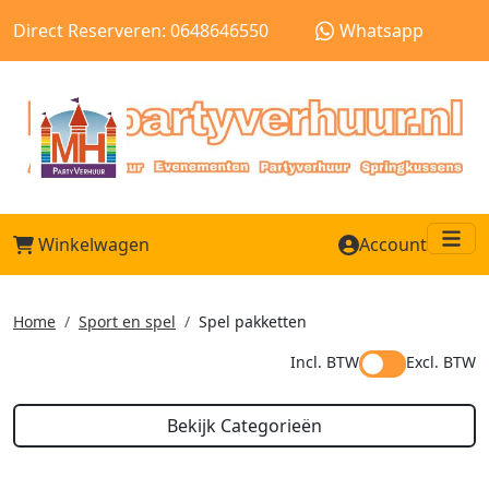
Direct Reserveren: 0648646550
Whatsapp
Winkelwagen
Account
Me
Home
Sport en spel
Spel pakketten
Incl. BTW
Excl. BTW
Bekijk Categorieën