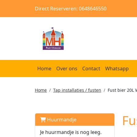
Direct Reserveren: 0648646550
Home
Over ons
Contact
Whatsapp
Home
Tap installaties / fusten
Fust bier 20L 
Fu
Huurmandje
Je huurmandje is nog leeg.