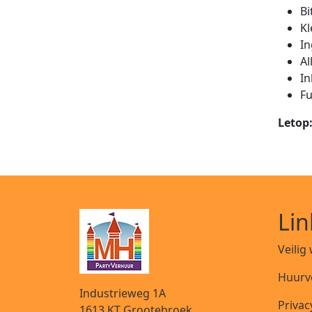
B
K
I
A
I
Fu
Letop:
Lin
Veilig
Huurv
Industrieweg 1A
Privac
1613 KT
Grootebroek