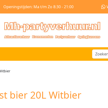
Openingstijden: Ma t/m Zo 8:30 - 21:00
Witbier
st bier 20L Witbier