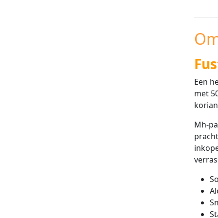
Om
Fus
Een he
met 50
korian
Mh-par
pracht
inkope
verras
A
S