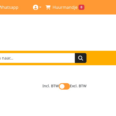
Whatsapp
Huurmandje
0
Incl. BTW
Excl. BTW