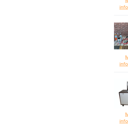
inf
inf
inf