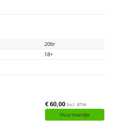
20ltr
18+
€
60,00
Incl. BTW
Huurmandje