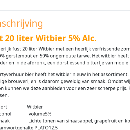
schrijving
t 20 liter Witbier 5% Alc.
erlijk fust 20 liter Witbier met een heerlijk verfrissende
% gerstemout en 50% ongemoute tarwe. Het witbier heeft l
der en in de afdronk, een dorstlessend bittertje van mooie
tyverhuur bier heeft het witbier nieuw in het assortiment
ige brouwerij en is daarom geweldig van smaak. Omdat wij i
n kunnen we deze aanbieden voor een zeer scherpe prijs. H
sen.
Soort
Witbier
lcohol volume
5%
Smaak
Lichte tonen van sinaasappel, grapefruit en k
tamwortgehalte PLATO
12.5