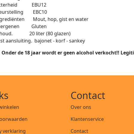
itterheid EBU
12
leurstelling EBC
10
ngrediënten
Mout, hop, gist en water
llergenen
Gluten
nhoud. 2
0 liter (80 glazen)
st aansluiting.
bajonet - korf - sankey
 Onder de 18 jaar wordt er geen alcohol verkocht!! Legit
ks
Contact
 winkelen
Over ons
oorwaarden
Klantenservice
y verklaring
Contact