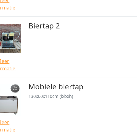
Meer
ormatie
Biertap 2
Meer
ormatie
Mobiele biertap
130x60x110cm (lxbxh)
Meer
ormatie