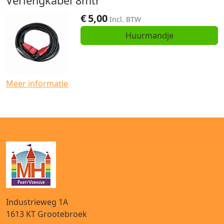
Verlengkabel 8mtr
€
5,00
Incl. BTW
Huurmandje
Meer informatie
Industrieweg 1A
1613 KT
Grootebroek