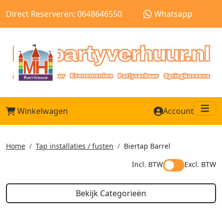
Direct Reserveren: 0648646550
Whatsapp
Winkelwagen
Account
Me
Home
Tap installaties / fusten
Biertap Barrel
Incl. BTW
Excl. BTW
Bekijk Categorieën