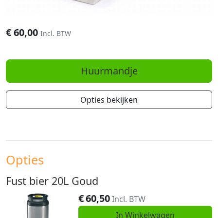
€
60,00
Incl. BTW
Huurmandje
Opties bekijken
Opties
Fust bier 20L Goud
€
60,50
Incl. BTW
In Winkelwagen