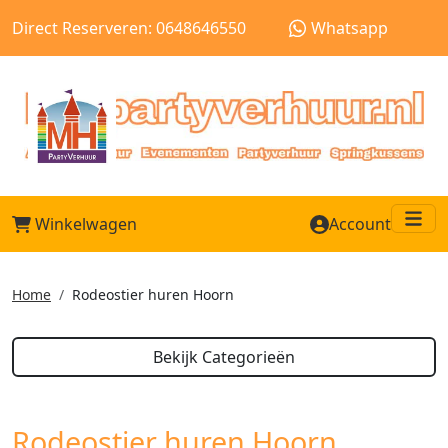
Direct Reserveren: 0648646550
Whatsapp
Winkelwagen
Account
Me
Home
Rodeostier huren Hoorn
Bekijk Categorieën
Rodeostier huren Hoorn