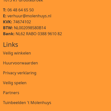
1613 KT
Grootebroek
T:
06 48 64 65 50
E:
verhuur@molenhuys.nl
KVK:
74674102
BTW:
NL002098580B14
Bank:
NL62 RABO 0388 9610 82
Links
Veilig winkelen
Huurvoorwaarden
Privacy verklaring
Veilig spelen
Partners
Tuinbeelden 't Molenhuys