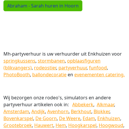
Abraham - Sarah huren in Hoorn
Mh-partyverhuur is uw verhuurder uit Enkhuizen voor
springkussens
,
stormbanen
,
opblaasfiguren
(blikvangers)
,
rodeostier
,
partyverhuur
,
funfood
,
PhotoBooth
,
ballondecoratie
en
evenementen catering.
Wij bezorgen onze rodeo's, simulators en andere
partyverhuur artikelen ook in:
Abbekerk
,
Alkmaar
,
Amsterdam
,
Andijk
,
Avenhorn
,
Berkhout
,
Blokker
,
Bovenkarspel
,
De Goorn
,
De Weere
,
Edam
,
Enkhuizen
,
Grootebroek
,
Hauwert
,
Hem
,
Hoogkarspel
,
Hoogwoud
,