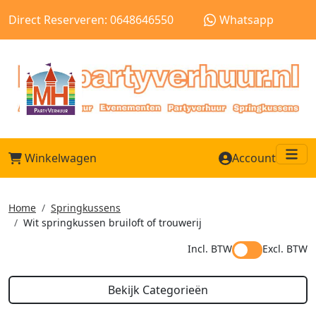
Direct Reserveren: 0648646550
Whatsapp
Winkelwagen
Account
Me
Home
Springkussens
Wit springkussen bruiloft of trouwerij
Incl. BTW
Excl. BTW
Bekijk Categorieën