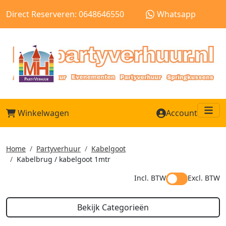
Direct Reserveren: 0648646550
Whatsapp
Winkelwagen
Account
Me
Home
Partyverhuur
Kabelgoot
Kabelbrug / kabelgoot 1mtr
Incl. BTW
Excl. BTW
Bekijk Categorieën