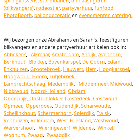
springkussens
,
stormbanen
,
opblaasfiguren
(blikvangers)
,
rodeostier
,
partyverhuur
,
funfood
,
PhotoBooth
,
ballondecoratie
en
evenementen catering.
Wij bezorgen onze Abrahams en Sarah's, feestfiguren
blikvangers en andere partyverhuur artikelen ook in:
Abbekerk
,
Alkmaar
,
Amsterdam
,
Andijk
,
Avenhorn
,
Berkhout
,
Blokker
,
Bovenkarspel
,
De Goorn
,
Edam
,
Enkhuizen
,
Grootebroek
,
Hauwert
,
Hem
,
Hoogkarspel
,
Hoogwoud
,
Hoorn
,
Lutjebroek
,
Lambrechtschaag,
Medemblik
,
Middenmeer,
Midwoud
,
Nibixwoud
,
Noord-Holland
,
Obdam
,
Onderdijk,
Oosterblokker
,
Oosterleek
,
Oostwoud
,
Opmeer,
Opperdoes
,
Oudendijk
,
Scharwoude
,
Schellinkhout
,
Schermerhorn
,
Spierdijk
,
Twisk
,
Venhuizen
,
Volendam
,
West-Friesland
,
Westwoud
,
Wervershoof
,
Wieringewerf,
Wijdenes
,
Winkel,
Wognum,
Zwaag
,
Zwaagdijk