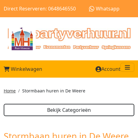
Direct Reserveren: 0648646550
Whatsapp
Winkelwagen
Account
Me
Home
Stormbaan huren in De Weere
Bekijk Categorieën
Stormbaan huren in De Weere