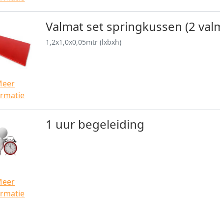
Valmat set springkussen (2 val
1,2x1,0x0,05mtr (lxbxh)
Meer
ormatie
1 uur begeleiding
Meer
ormatie