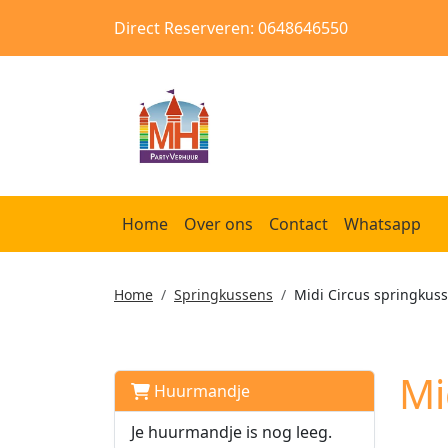
Direct Reserveren: 0648646550
Home
Over ons
Contact
Whatsapp
Home
Springkussens
Midi Circus springkus
Mi
Huurmandje
Je huurmandje is nog leeg.