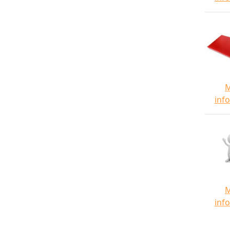
inf
inf