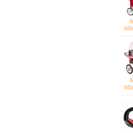
inf
inf