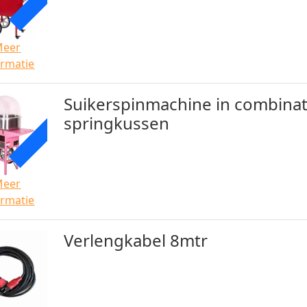
Meer
ormatie
Suikerspinmachine in combinat
ACTIE
springkussen
Meer
ormatie
Verlengkabel 8mtr