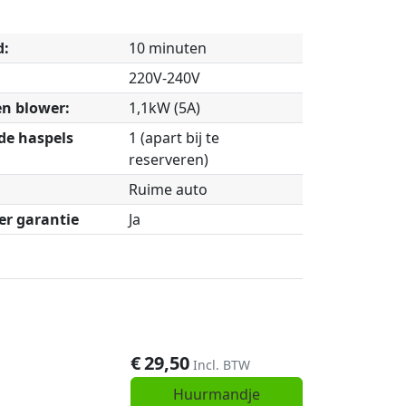
d:
10 minuten
220V-240V
n blower:
1,1kW (5A)
de haspels
1 (apart bij te
reserveren)
Ruime auto
r garantie
Ja
€
29,50
Incl. BTW
Huurmandje