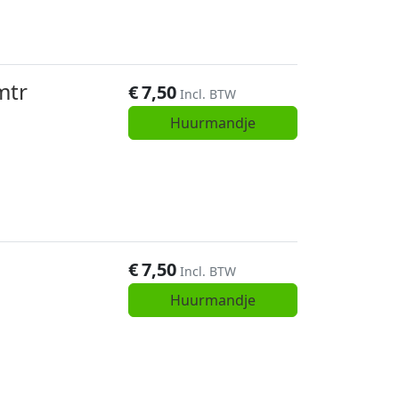
mtr
€
7,50
Incl. BTW
Huurmandje
€
7,50
Incl. BTW
Huurmandje