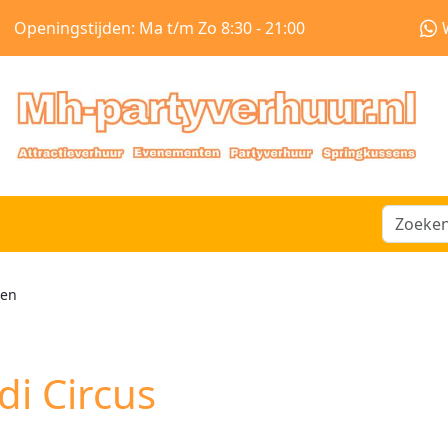
Openingstijden: Ma t/m Zo 8:30 - 21:00
sen
di Circus