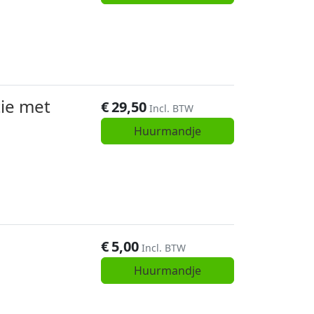
ie met
€
29,50
Incl. BTW
Huurmandje
€
5,00
Incl. BTW
Huurmandje