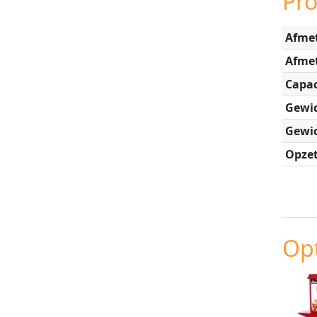
Pr
Afmet
Afme
Capac
Gewic
Gewic
Opzet
Opt