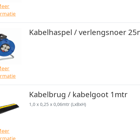
Meer
ormatie
Kabelhaspel / verlengsnoer 25
Meer
ormatie
Kabelbrug / kabelgoot 1mtr
1,0 x 0,25 x 0,06mtr (LxBxH)
Meer
ormatie