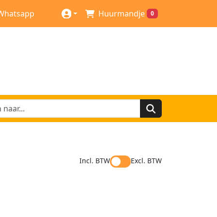
Whatsapp
Huurmandje
0
Incl. BTW
Excl. BTW