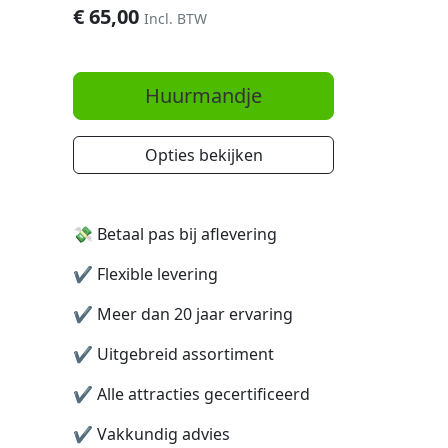
€
65,00
Incl. BTW
Huurmandje
Opties bekijken
💸 Betaal pas bij aflevering
✔️
Flexible levering
✔️
Meer dan 20 jaar ervaring
✔️
Uitgebreid assortiment
✔️
Alle attracties gecertificeerd
✔️
Vakkundig advies