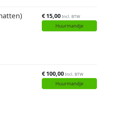
matten)
€
15,00
Incl. BTW
Huurmandje
€
100,00
Incl. BTW
Huurmandje