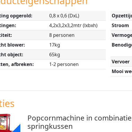
oducteigenschappen
ing opgerold:
0,8 x 0,6 (DxL)
Opzettij
tingen:
4,2x3,2x3,2mtr (lxbxh)
Stroom
iteit:
8 personen
Vermoge
ht blower:
17kg
Benodig
ht object:
65kg
Vervoer
ten, afbreken:
1-2 personen
Mooi wee
ies
Popcornmachine in combinatie
ACTIE
springkussen