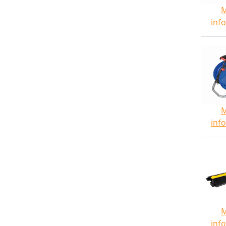
inf
inf
inf