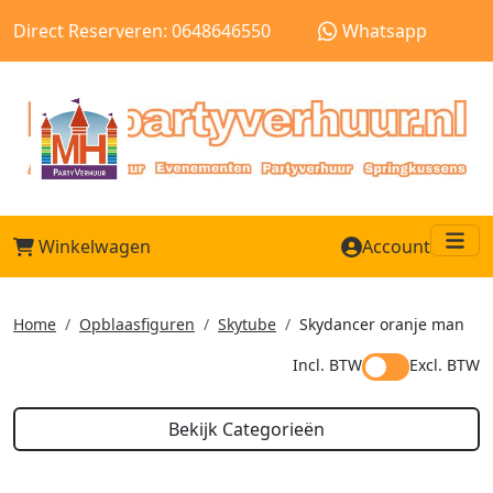
Direct Reserveren: 0648646550
Whatsapp
Winkelwagen
Account
Me
Home
Opblaasfiguren
Skytube
Skydancer oranje man
Incl. BTW
Excl. BTW
Bekijk Categorieën