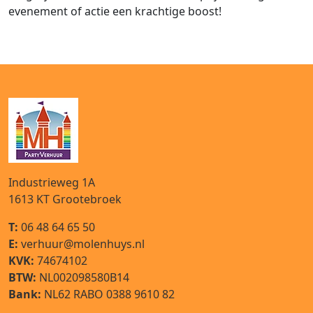
evenement of actie een krachtige boost!
Industrieweg 1A
1613 KT
Grootebroek
T:
06 48 64 65 50
E:
verhuur@molenhuys.nl
KVK:
74674102
BTW:
NL002098580B14
Bank:
NL62 RABO 0388 9610 82