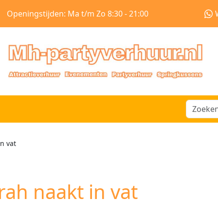
Openingstijden: Ma t/m Zo 8:30 - 21:00
n vat
rah naakt in vat