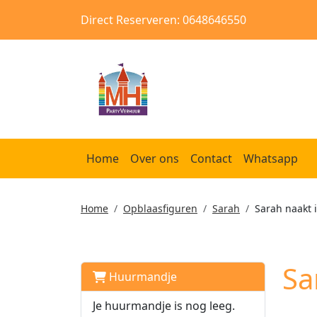
Direct Reserveren: 0648646550
Home
Over ons
Contact
Whatsapp
Home
Opblaasfiguren
Sarah
Sarah naakt i
Sa
Huurmandje
Je huurmandje is nog leeg.