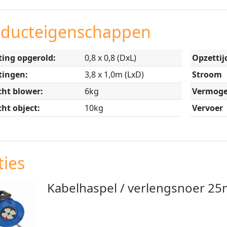
oducteigenschappen
ing opgerold:
0,8 x 0,8 (DxL)
Opzettij
tingen:
3,8 x 1,0m (LxD)
Stroom
ht blower:
6kg
Vermog
ht object:
10kg
Vervoer
ies
Kabelhaspel / verlengsnoer 25