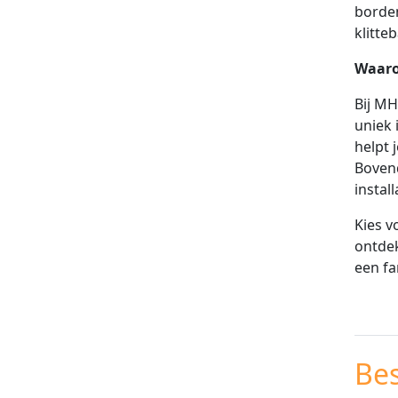
borden
klitte
Waaro
Bij MH
uniek 
helpt 
Bovend
instal
Kies v
ontdek
een fa
Be