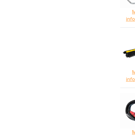
inf
inf