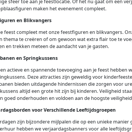
ige sfeer toe aan je feestlocatie. Of het nu gaat om een ver
opblaasfiguren maken het evenement compleet.
figuren en Blikvangers
e feest compleet met onze feestfiguren en blikvangers. Onz
 thema te creëren of om gewoon wat extra flair toe te voeg
en en trekken meteen de aandacht van je gasten.
banen en Springkussens
en actieve en spannende toevoeging aan je feest hebben w
ingkussens. Deze attracties zijn geweldig voor kinderfeest
anen bieden uitdagende hindernissen die zorgen voor urenl
kussens altijd een grote hit zijn bij kinderen. Veiligheid staa
n goed onderhouden en voldoen aan de hoogste veilighei
ardagsborden voor Verschillende Leeftijdsgroepen
rdagen zijn bijzondere mijlpalen die op een unieke manier
erhuur hebben we verjaardagsbanners voor alle leeftijdsgro