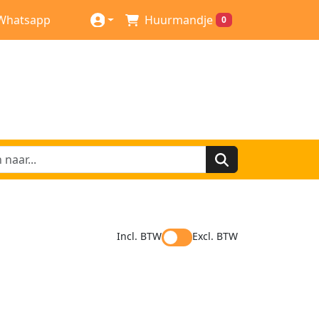
Whatsapp
Huurmandje
0
Incl. BTW
Excl. BTW