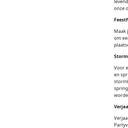
levend
onze 
Feest
Maak j
om een
plaats
Storm
Voor e
en spr
stormb
spring
worde
Verja
Verjaa
Partyv