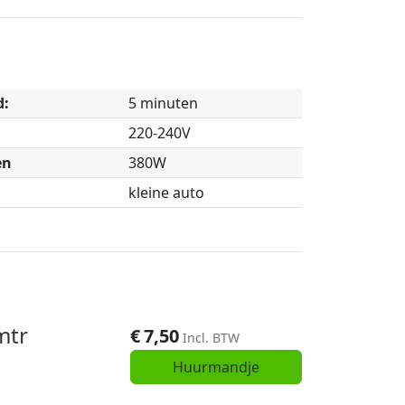
d:
5 minuten
220-240V
en
380W
kleine auto
mtr
€
7,50
Incl. BTW
Huurmandje