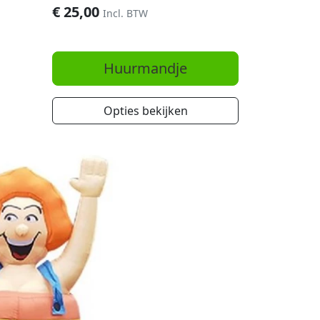
€
25,00
Incl. BTW
Huurmandje
Opties bekijken