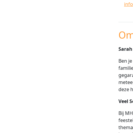
inf
Om
Sarah
Ben je
famili
gegara
meteen
deze h
Veel 
Bij MH
feeste
themaf