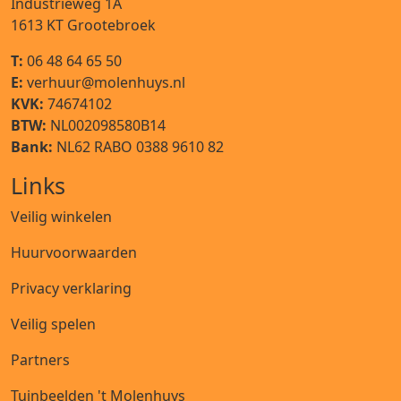
Industrieweg 1A
1613 KT
Grootebroek
T:
06 48 64 65 50
E:
verhuur@molenhuys.nl
KVK:
74674102
BTW:
NL002098580B14
Bank:
NL62 RABO 0388 9610 82
Links
Veilig winkelen
Huurvoorwaarden
Privacy verklaring
Veilig spelen
Partners
Tuinbeelden 't Molenhuys