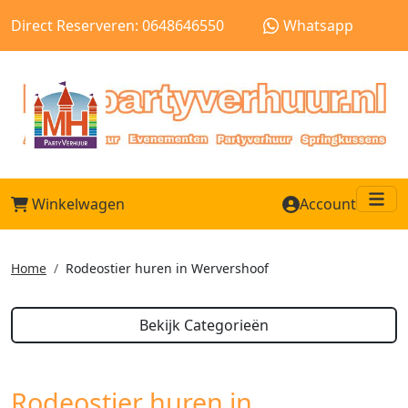
Direct Reserveren: 0648646550
Whatsapp
Winkelwagen
Account
Me
Home
Rodeostier huren in Wervershoof
Bekijk Categorieën
Rodeostier huren in