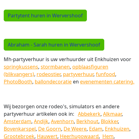
Partytent huren in Wervershoof
Abraham - Sarah huren in Wervershoof
Mh-partyverhuur is uw verhuurder uit Enkhuizen voor
springkussens
,
stormbanen
,
opblaasfiguren
(blikvangers)
,
rodeostier
,
partyverhuur
,
funfood
,
PhotoBooth
,
ballondecoratie
en
evenementen catering.
Wij bezorgen onze rodeo's, simulators en andere
partyverhuur artikelen ook in:
Abbekerk
,
Alkmaar
,
Amsterdam
,
Andijk
,
Avenhorn
,
Berkhout
,
Blokker
,
Bovenkarspel
,
De Goorn
,
De Weere
,
Edam
,
Enkhuizen
,
Grootebroek
,
Hauwert
,
Heerhugowaard
,
Hem
,