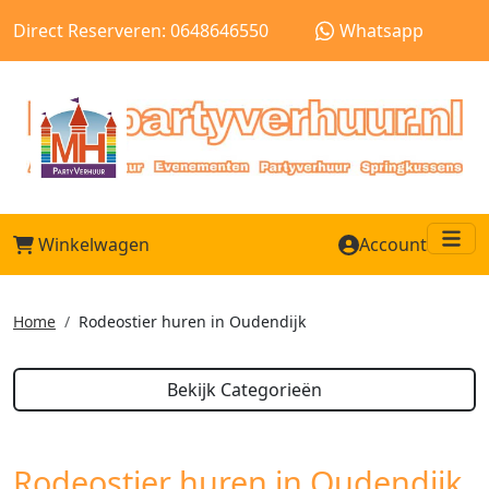
Direct Reserveren: 0648646550
Whatsapp
Winkelwagen
Account
Me
Home
Rodeostier huren in Oudendijk
Bekijk Categorieën
Rodeostier huren in Oudendijk