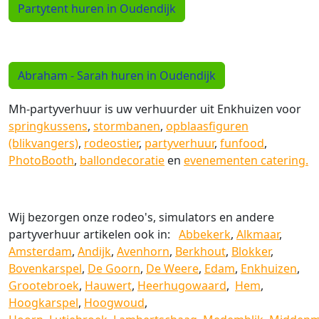
Partytent huren in Oudendijk
Abraham - Sarah huren in Oudendijk
Mh-partyverhuur is uw verhuurder uit Enkhuizen voor
springkussens
,
stormbanen
,
opblaasfiguren
(blikvangers)
,
rodeostier
,
partyverhuur
,
funfood
,
PhotoBooth
,
ballondecoratie
en
evenementen catering.
Wij bezorgen onze rodeo's, simulators en andere
partyverhuur artikelen ook in:
Abbekerk
,
Alkmaar
,
Amsterdam
,
Andijk
,
Avenhorn
,
Berkhout
,
Blokker
,
Bovenkarspel
,
De Goorn
,
De Weere
,
Edam
,
Enkhuizen
,
Grootebroek
,
Hauwert
,
Heerhugowaard
,
Hem
,
Hoogkarspel
,
Hoogwoud
,