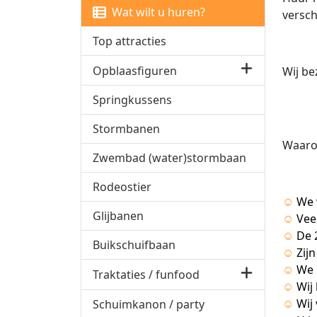
Wat wilt u huren?
versch
Top attracties
Opblaasfiguren
Wij be
Springkussens
Stormbanen
Waar
Zwembad (water)stormbaan
Rodeostier
☺
We 
Glijbanen
☺
Vee
☺
De 
Buikschuifbaan
☺
Zij
☺
We 
Traktaties / funfood
☺
Wij
☺
Wij
Schuimkanon / party