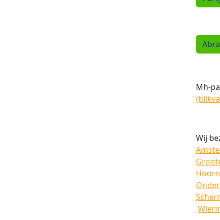
Abra
Mh-par
(blikv
Wij be
Amst
Groot
Hoorn
Onder
Scher
Wieri