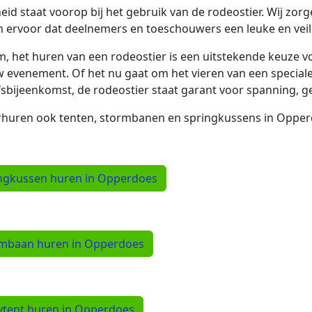
heid staat voorop bij het gebruik van de rodeostier. Wij zo
 ervoor dat deelnemers en toeschouwers een leuke en veil
, het huren van een rodeostier is een uitstekende keuze vo
w evenement. Of het nu gaat om het vieren van een special
fsbijeenkomst, de rodeostier staat garant voor spanning, 
rhuren ook tenten, stormbanen en springkussens in Opperdo
ngkussen huren in Opperdoes
mbaan huren in Opperdoes
ytent huren in Opperdoes