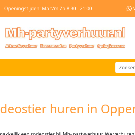
Openingstijden: Ma t/m Zo 8:30 - 21:00
deostier huren in Oppe
akkelijk een rodeostier bij Mh- partyverhuur. We verhuren