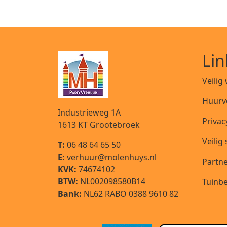
Lin
Veilig
Huurv
Industrieweg 1A
Privac
1613 KT
Grootebroek
Veilig
T:
06 48 64 65 50
E:
verhuur@molenhuys.nl
Partn
KVK:
74674102
BTW:
NL002098580B14
Tuinbe
Bank:
NL62 RABO 0388 9610 82