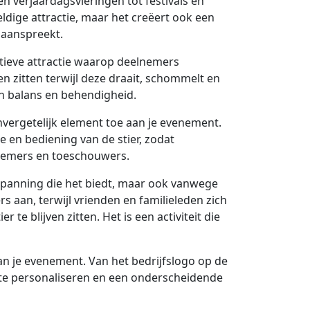
n verjaardagsvieringen tot festivals en
ldige attractie, maar het creëert ook een
n aanspreekt.
ctieve attractie waarop deelnemers
n zitten terwijl deze draait, schommelt en
an balans en behendigheid.
vergetelijk element toe aan je evenement.
e en bediening van de stier, zodat
lnemers en toeschouwers.
 spanning die het biedt, maar ook vanwege
 aan, terwijl vrienden en familieleden zich
te blijven zitten. Het is een activiteit die
n je evenement. Van het bedrijfslogo op de
ie te personaliseren en een onderscheidende