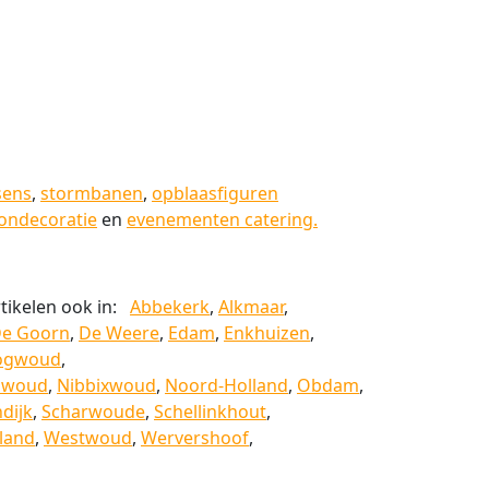
sens
,
stormbanen
,
opblaasfiguren
londecoratie
en
evenementen catering.
rtikelen ook in:
Abbekerk
,
Alkmaar
,
e Goorn
,
De Weere
,
Edam
,
Enkhuizen
,
ogwoud
,
dwoud
,
Nibbixwoud
,
Noord-Holland
,
Obdam
,
dijk
,
Scharwoude
,
Schellinkhout
,
land
,
Westwoud
,
Wervershoof
,