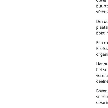
opwind
buurtb
sfeer 
De rod
plaats
bokt. 
Een ro
Profes
organi
Het hu
het so
vermak
deeln
Bovend
stier 
ervari