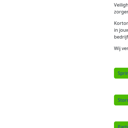
Veilig
zorgen
Kortom
in jou
bedrij
Wij ve
Spri
Stor
Part