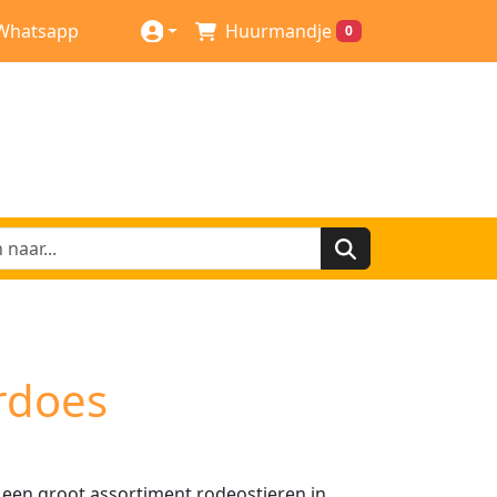
Whatsapp
Huurmandje
0
rdoes
 een groot assortiment rodeostieren in