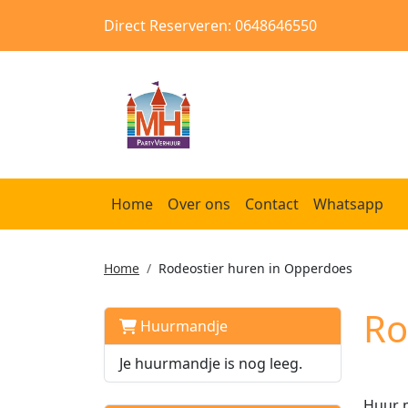
Direct Reserveren: 0648646550
Home
Over ons
Contact
Whatsapp
Home
Rodeostier huren in Opperdoes
Ro
Huurmandje
Je huurmandje is nog leeg.
Huur m