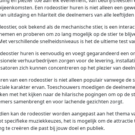
ing en plezier toe aan elk evenement, van bedrijfsfeesten e
ijeenkomsten. Een rodeostier huren is niet alleen een gewe
van uitdaging en hilariteit die deelnemers van alle leeftijde
eostier, ook bekend als de mechanische stier, is een intera
nemen en proberen om zo lang mogelijk op de stier te blijve
Met verschillende snelheidsniveaus is het de ultieme test v
deostier huren is eenvoudig en voegt gegarandeerd een on
sionele verhuurbedrijven zorgen voor de levering, installati
satoren zich kunnen concentreren op het plezier van dee
ren van een rodeostier is niet alleen populair vanwege de
ciale karakter ervan. Toeschouwers moedigen de deelnemers
en met het kijken naar de hilarische pogingen om op de stier 
emers samenbrengt en voor lachende gezichten zorgt.
ien kan de rodeostier worden aangepast aan het thema va
tot specifieke muziekkeuzes, het is mogelijk om de attract
ng te creëren die past bij jouw doel en publiek.