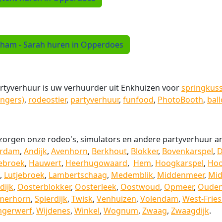
ham - Sarah huren in Opperdoes
tyverhuur is uw verhuurder uit Enkhuizen voor
springkus
angers)
,
rodeostier
,
partyverhuur
,
funfood
,
PhotoBooth
,
bal
zorgen onze rodeo's, simulators en andere partyverhuur a
erdam
,
Andijk
,
Avenhorn
,
Berkhout
,
Blokker
,
Bovenkarspel
,
D
ebroek
,
Hauwert
,
Heerhugowaard
,
Hem
,
Hoogkarspel
,
Ho
,
Lutjebroek
,
Lambertschaag
,
Medemblik
,
Middenmeer
,
Mi
dijk
,
Oosterblokker
,
Oosterleek
,
Oostwoud
,
Opmeer
,
Ouden
merhorn
,
Spierdijk
,
Twisk
,
Venhuizen
,
Volendam
,
West-Fries
ngerwerf
,
Wijdenes
,
Winkel
,
Wognum
,
Zwaag
,
Zwaagdijk
.