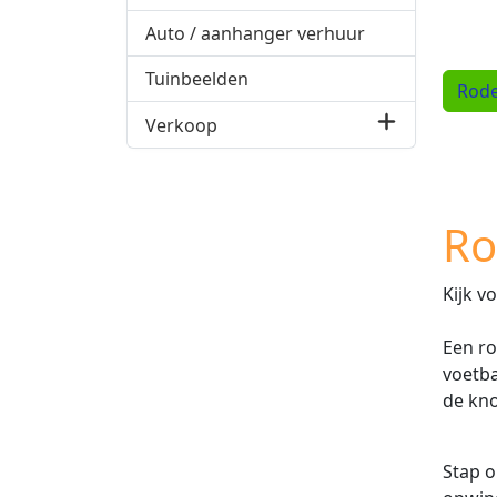
Auto / aanhanger verhuur
Tuinbeelden
Rode
Verkoop
Ro
Kijk v
Een ro
voetba
de kno
Stap o