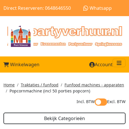
Direct Reserveren: 0648646550
Whatsapp
Winkelwagen
Account
Me
Home
Traktaties / funfood
Funfood machines - apparaten
Popcornmachine (incl 50 porties popcorn)
Incl. BTW
Excl. BTW
Bekijk Categorieën