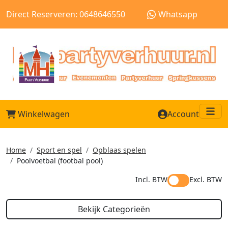
Direct Reserveren: 0648646550
Whatsapp
Winkelwagen
Account
Me
Home
Sport en spel
Opblaas spelen
Poolvoetbal (footbal pool)
Incl. BTW
Excl. BTW
Bekijk Categorieën