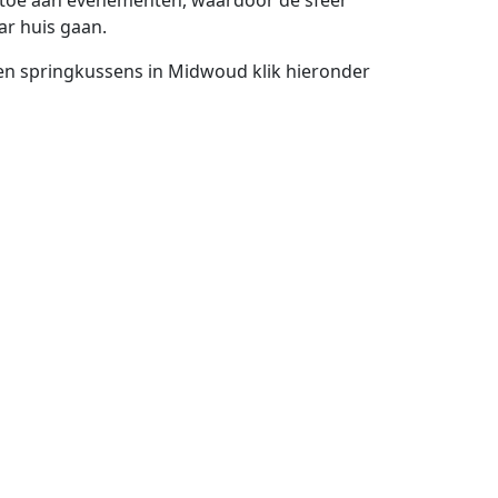
t toe aan evenementen, waardoor de sfeer
ar huis gaan.
 en springkussens in Midwoud klik hieronder