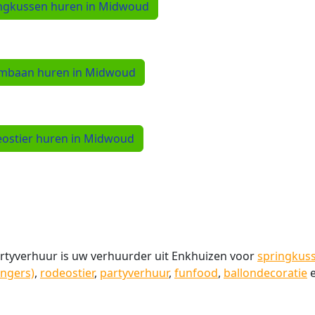
ngkussen huren in Midwoud
mbaan huren in Midwoud
ostier huren in Midwoud
tyverhuur is uw verhuurder uit Enkhuizen voor
springkus
angers)
,
rodeostier
,
partyverhuur
,
funfood
,
ballondecoratie