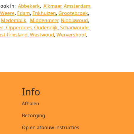
 ook in:
Abbekerk
,
Alkmaar
,
Amsterdam
,
 Weere
,
Edam
,
Enkhuizen
,
Grootebroek
,
,
Medemblik
,
Middenmeer
,
Nibbixwoud
,
r,
Opperdoes
,
Oudendijk
,
Scharwoude
,
st-Friesland
,
Westwoud
,
Wervershoof
,
Info
Afhalen
Bezorging
Op en afbouw instructies