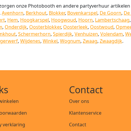
zorgen onze Photobooth en andere partyverhuur artikelen
,
Avenhorn
,
Berkhout
,
Blokker
,
Bovenkarspel
,
De Goorn
,
De
rt
,
Hem
,
Hoogkarspel
,
Hoogwoud
,
Hoorn
,
Lambertschaag
m
,
Onderdijk
,
Oosterblokker
,
Oosterleek
,
Oostwoud
,
Opmee
inkhout
,
Schermerhorn
,
Spierdijk
,
Venhuizen
,
Volendam
,
We
ngerwerf
,
Wijdenes
,
Winkel
,
Wognum
,
Zwaag
,
Zwaagdijk
.
ks
Contact
 winkelen
Over ons
oorwaarden
Klantenservice
y verklaring
Contact