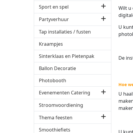
Sport en spel
Wilt u
digita
Partyverhuur
U kunt
Tap installaties / fusten
photob
Kraampjes
Sinterklaas en Pietenpak
De ins
Ballon Decoratie
Photobooth
Hoe we
Evenementen Catering
U haal
maken 
Stroomvoordiening
maken
Thema feesten
Smoothiefiets
U kunt