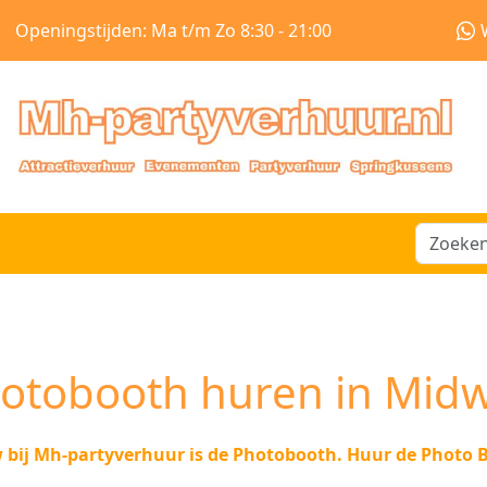
Openingstijden: Ma t/m Zo 8:30 - 21:00
otobooth huren in Mid
 bij Mh-partyverhuur is de Photobooth. Huur de Photo 