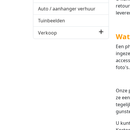
retour
Auto / aanhanger verhuur
levere
Tuinbeelden
Verkoop
Wat
Een ph
ingeze
access
foto's
Onze p
ze een
tegeli
gunst
U kunt