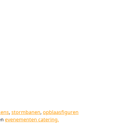
sens
,
stormbanen
,
opblaasfiguren
en
evenementen catering.