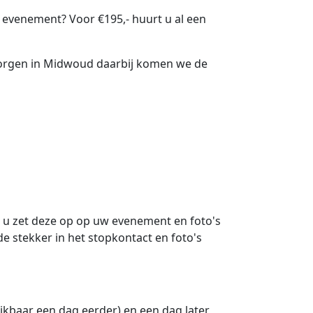
 evenement? Voor €195,- huurt u al een
ezorgen in Midwoud daarbij komen we de
d u zet deze op op uw evenement en foto's
e stekker in het stopkontact en foto's
ikbaar een dag eerder) en een dag later