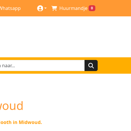
Whatsapp
Huurmandje
0
woud
Booth in Midwoud.