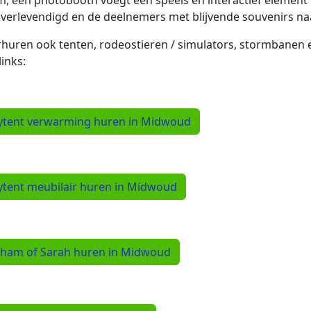
, een photobooth voegt een speels en interactief elemen
verlevendigd en de deelnemers met blijvende souvenirs na
rhuren ook tenten, rodeostieren / simulators, stormbanen
links:
ytent verwarming huren in Midwoud
ytent meubilair huren in Midwoud
ham of Sarah huren in Midwoud