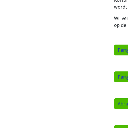
Kortom
wordt 
Wij ve
op de 
Part
Part
Abra