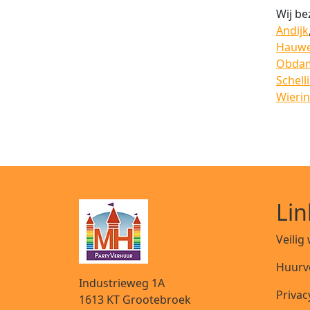
Wij be
Andijk
Hauwe
Obda
Schell
Wieri
Lin
Veilig
Huurv
Industrieweg 1A
Privac
1613 KT
Grootebroek