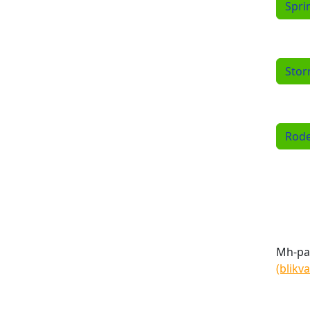
Spri
Stor
Rode
Mh-par
(blikv