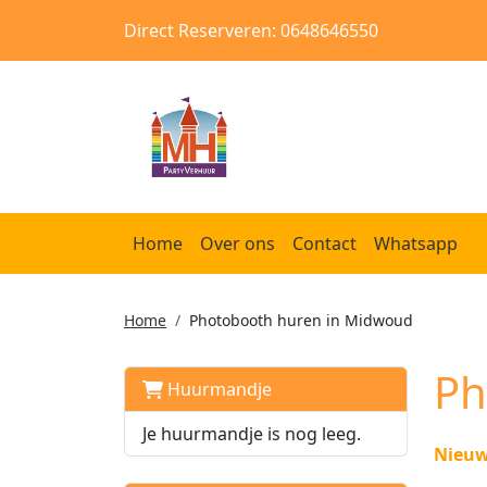
Direct Reserveren: 0648646550
Home
Over ons
Contact
Whatsapp
Home
Photobooth huren in Midwoud
Ph
Huurmandje
Je huurmandje is nog leeg.
Nieuw