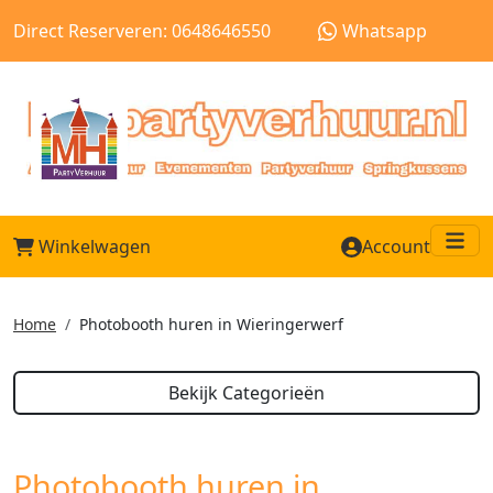
Direct Reserveren: 0648646550
Whatsapp
Winkelwagen
Account
Me
Home
Photobooth huren in Wieringerwerf
Bekijk Categorieën
Photobooth huren in