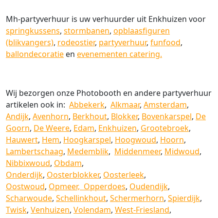
Mh-partyverhuur is uw verhuurder uit Enkhuizen voor
springkussens
,
stormbanen
,
opblaasfiguren
(blikvangers)
,
rodeostier
,
partyverhuur
,
funfood
,
ballondecoratie
en
evenementen catering.
Wij bezorgen onze Photobooth en andere partyverhuur
artikelen ook in:
Abbekerk
,
Alkmaar
,
Amsterdam
,
Andijk
,
Avenhorn
,
Berkhout
,
Blokker
,
Bovenkarspel
,
De
Goorn
,
De Weere
,
Edam
,
Enkhuizen
,
Grootebroek
,
Hauwert
,
Hem
,
Hoogkarspel
,
Hoogwoud
,
Hoorn
,
Lambertschaag
,
Medemblik
,
Middenmeer
,
Midwoud
,
Nibbixwoud
,
Obdam
,
Onderdijk
,
Oosterblokker
,
Oosterleek
,
Oostwoud
,
Opmeer,
Opperdoes
,
Oudendijk
,
Scharwoude
,
Schellinkhout
,
Schermerhorn
,
Spierdijk
,
Twisk
,
Venhuizen
,
Volendam
,
West-Friesland
,