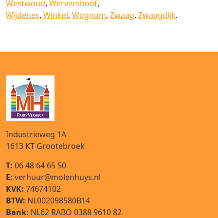
Westwoud
,
Wervershoof
,
Wijdenes
,
Winkel
,
Wognum
,
Zwaag
,
Zwaagdijk
.
Industrieweg 1A
1613 KT
Grootebroek
T:
06 48 64 65 50
E:
verhuur@molenhuys.nl
KVK:
74674102
BTW:
NL002098580B14
Bank:
NL62 RABO 0388 9610 82