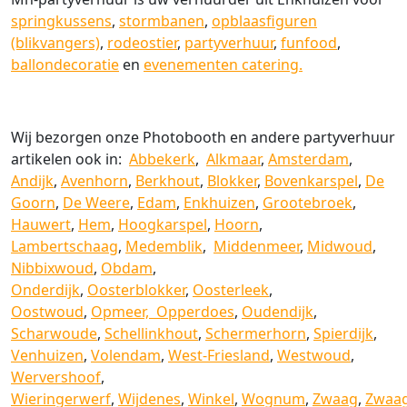
springkussens
,
stormbanen
,
opblaasfiguren
(blikvangers)
,
rodeostier
,
partyverhuur
,
funfood
,
ballondecoratie
en
evenementen catering.
Wij bezorgen onze Photobooth en andere partyverhuur
artikelen ook in:
Abbekerk
,
Alkmaar
,
Amsterdam
,
Andijk
,
Avenhorn
,
Berkhout
,
Blokker
,
Bovenkarspel
,
De
Goorn
,
De Weere
,
Edam
,
Enkhuizen
,
Grootebroek
,
Hauwert
,
Hem
,
Hoogkarspel
,
Hoorn
,
Lambertschaag
,
Medemblik
,
Middenmeer
,
Midwoud
,
Nibbixwoud
,
Obdam
,
Onderdijk
,
Oosterblokker
,
Oosterleek
,
Oostwoud
,
Opmeer,
Opperdoes
,
Oudendijk
,
Scharwoude
,
Schellinkhout
,
Schermerhorn
,
Spierdijk
,
Venhuizen
,
Volendam
,
West-Friesland
,
Westwoud
,
Wervershoof
,
Wieringerwerf
,
Wijdenes
,
Winkel
,
Wognum
,
Zwaag
,
Zwaag