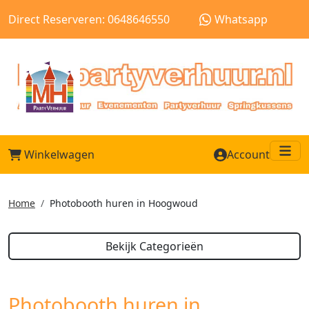
Direct Reserveren: 0648646550
Whatsapp
Winkelwagen
Account
Me
Home
Photobooth huren in Hoogwoud
Bekijk Categorieën
Photobooth huren in