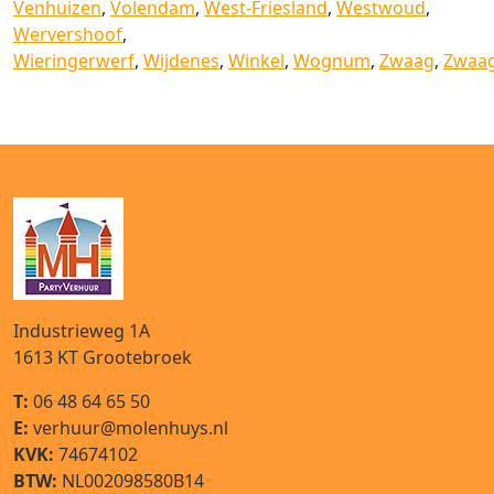
Venhuizen
,
Volendam
,
West-Friesland
,
Westwoud
,
Wervershoof
,
Wieringerwerf
,
Wijdenes
,
Winkel
,
Wognum
,
Zwaag
,
Zwaag
Industrieweg 1A
1613 KT
Grootebroek
T:
06 48 64 65 50
E:
verhuur@molenhuys.nl
KVK:
74674102
BTW:
NL002098580B14