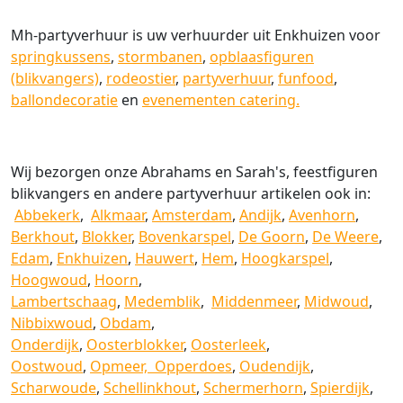
Mh-partyverhuur is uw verhuurder uit Enkhuizen voor
springkussens
,
stormbanen
,
opblaasfiguren
(blikvangers)
,
rodeostier
,
partyverhuur
,
funfood
,
ballondecoratie
en
evenementen catering.
Wij bezorgen onze Abrahams en Sarah's, feestfiguren
blikvangers en andere partyverhuur artikelen ook in:
Abbekerk
,
Alkmaar
,
Amsterdam
,
Andijk
,
Avenhorn
,
Berkhout
,
Blokker
,
Bovenkarspel
,
De Goorn
,
De Weere
,
Edam
,
Enkhuizen
,
Hauwert
,
Hem
,
Hoogkarspel
,
Hoogwoud
,
Hoorn
,
Lambertschaag
,
Medemblik
,
Middenmeer
,
Midwoud
,
Nibbixwoud
,
Obdam
,
Onderdijk
,
Oosterblokker
,
Oosterleek
,
Oostwoud
,
Opmeer,
Opperdoes
,
Oudendijk
,
Scharwoude
,
Schellinkhout
,
Schermerhorn
,
Spierdijk
,