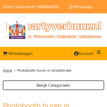
Direct Reserveren: 0648646550
Whatsapp
Winkelwagen
Account
Me
Home
Photobooth huren in Grootebroek
Bekijk Categorieën
Photobooth huren in