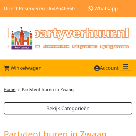
Direct Reserveren: 0648646550
Whatsapp
Winkelwagen
Account
Me
Home
Partytent huren in Zwaag
Bekijk Categorieën
Partytent huren in Zwaag