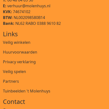
T:
06 48 64 65 50
E:
verhuur@molenhuys.nl
KVK:
74674102
BTW:
NL002098580B14
Bank:
NL62 RABO 0388 9610 82
Links
Veilig winkelen
Huurvoorwaarden
Privacy verklaring
Veilig spelen
Partners
Tuinbeelden 't Molenhuys
Contact