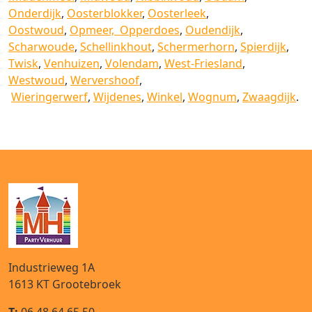
Onderdijk
,
Oosterblokker
,
Oosterleek
,
Oostwoud
,
Opmeer,
Opperdoes
,
Oudendijk
,
Scharwoude
,
Schellinkhout
,
Schermerhorn
,
Spierdijk
,
Twisk
,
Venhuizen
,
Volendam
,
West-Friesland
,
Westwoud
,
Wervershoof
,
Wieringerwerf
,
Wijdenes
,
Winkel
,
Wognum
,
Zwaagdijk
.
Industrieweg 1A
1613 KT
Grootebroek