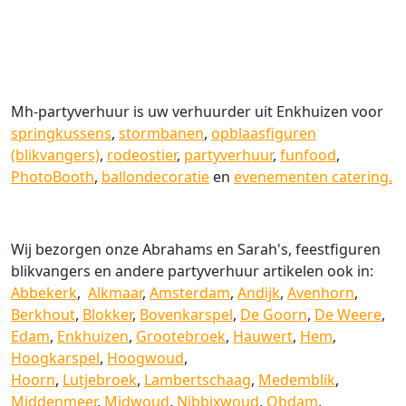
Mh-partyverhuur is uw verhuurder uit Enkhuizen voor
springkussens
,
stormbanen
,
opblaasfiguren
(blikvangers)
,
rodeostier
,
partyverhuur
,
funfood
,
PhotoBooth
,
ballondecoratie
en
evenementen catering.
Wij bezorgen onze Abrahams en Sarah's, feestfiguren
blikvangers en andere partyverhuur artikelen ook in:
Abbekerk
,
Alkmaar
,
Amsterdam
,
Andijk
,
Avenhorn
,
Berkhout
,
Blokker
,
Bovenkarspel
,
De Goorn
,
De Weere
,
Edam
,
Enkhuizen
,
Grootebroek
,
Hauwert
,
Hem
,
Hoogkarspel
,
Hoogwoud
,
Hoorn
,
Lutjebroek
,
Lambertschaag
,
Medemblik
,
Middenmeer
,
Midwoud
,
Nibbixwoud
,
Obdam
,