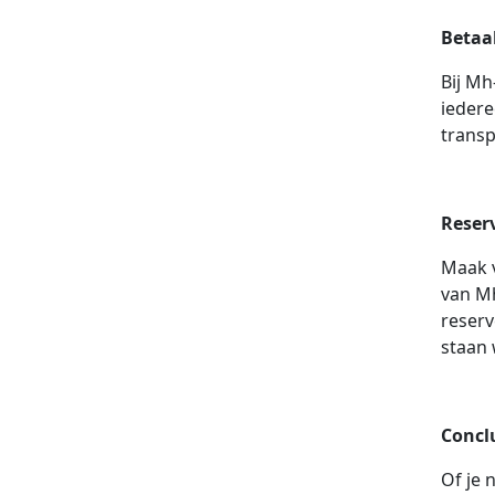
Betaa
Bij Mh
iedere
transp
Reser
Maak v
van M
reserv
staan 
Concl
Of je 