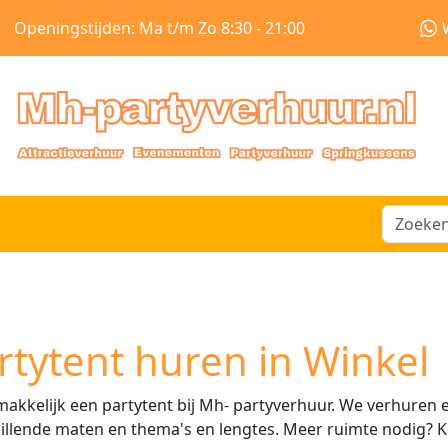
Openingstijden: Ma t/m Zo 8:30 - 21:00
rtytent huren in Winkel
akkelijk een partytent bij Mh- partyverhuur. We verhuren 
illende maten en thema's en lengtes. Meer ruimte nodig? K