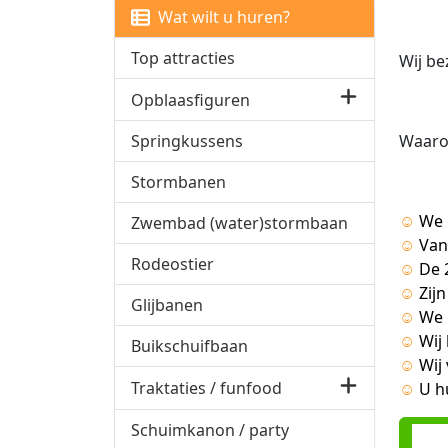
Wat wilt u huren?
Top attracties
Wij be
Opblaasfiguren
Waarom
Springkussens
Stormbanen
☺
We 
Zwembad (water)stormbaan
☺
Van
Rodeostier
☺
De 
☺
Zij
Glijbanen
☺
We 
☺
Wij
Buikschuifbaan
☺
Wij
Traktaties / funfood
☺
U h
Schuimkanon / party