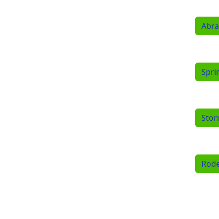
Abra
Spri
Stor
Rode