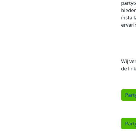
partyt
bieden
instal
ervari
Wij ve
de link
Part
Part