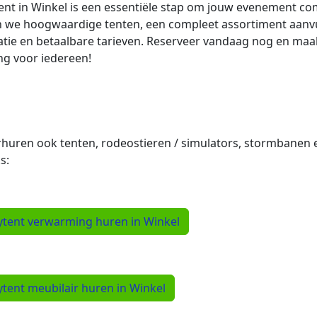
ent in Winkel is een essentiële stap om jouw evenement co
 we hoogwaardige tenten, een compleet assortiment aanvu
latie en betaalbare tarieven. Reserveer vandaag nog en ma
ng voor iedereen!
rhuren ook tenten, rodeostieren / simulators, stormbanen 
s:
ytent verwarming huren in Winkel
ytent meubilair huren in Winkel