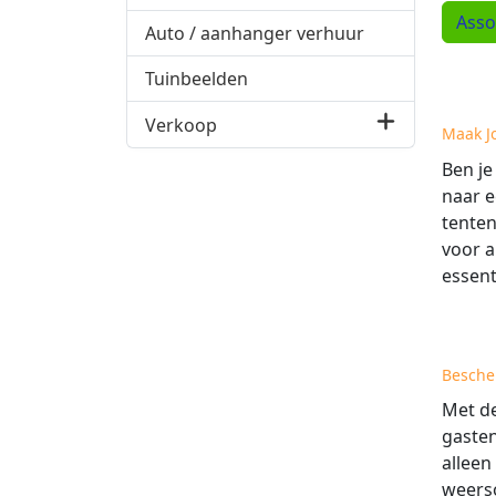
Asso
Auto / aanhanger verhuur
Tuinbeelden
Verkoop
Maak J
Ben je
naar e
tenten
voor a
essent
Besche
Met de
gasten
alleen
weerso