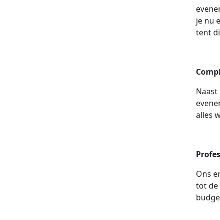
evenem
je nu 
tent d
Compl
Naast 
evenem
alles 
Profe
Ons er
tot de
budget