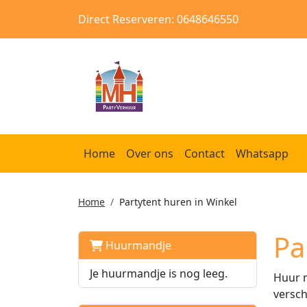
Direct Reserveren: 0648646550
Home
Over ons
Contact
Whatsapp
Home
Partytent huren in Winkel
Pa
Huurmandje
Je huurmandje is nog leeg.
Huur m
versch