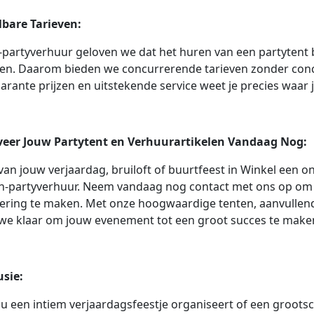
lbare Tarieven:
-partyverhuur geloven we dat het huren van een partytent 
en. Daarom bieden we concurrerende tarieven zonder conce
arante prijzen en uitstekende service weet je precies waar 
veer Jouw Partytent en Verhuurartikelen Vandaag Nog:
an jouw verjaardag, bruiloft of buurtfeest in Winkel een o
h-partyverhuur. Neem vandaag nog contact met ons op om 
ering te maken. Met onze hoogwaardige tenten, aanvullend
we klaar om jouw evenement tot een groot succes te make
usie:
nu een intiem verjaardagsfeestje organiseert of een grootsc