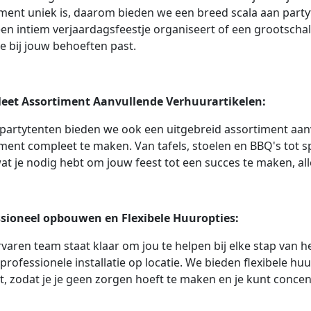
ent uniek is, daarom bieden we een breed scala aan partyte
een intiem verjaardagsfeestje organiseert of een grootschal
ie bij jouw behoeften past.
eet Assortiment Aanvullende Verhuurartikelen:
partytenten bieden we ook een uitgebreid assortiment aa
ent compleet te maken. Van tafels, stoelen en BBQ's tot s
wat je nodig hebt om jouw feest tot een succes te maken, al
ssioneel opbouwen en Flexibele Huuropties:
varen team staat klaar om jou te helpen bij elke stap van he
 professionele installatie op locatie. We bieden flexibele hu
, zodat je je geen zorgen hoeft te maken en je kunt concen