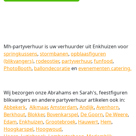
Mh-partyverhuur is uw verhuurder uit Enkhuizen voor
springkussens
,
stormbanen
,
opblaasfiguren
(blikvangers)
,
rodeostier
,
partyverhuur
,
funfood
,
PhotoBooth
,
ballondecoratie
en
evenementen catering.
Wij bezorgen onze Abrahams en Sarah's, feestfiguren
blikvangers en andere partyverhuur artikelen ook in:
Abbekerk
,
Alkmaar
,
Amsterdam
,
Andijk
,
Avenhorn
,
Berkhout
,
Blokker
,
Bovenkarspel
,
De Goorn
,
De Weere
,
Edam
,
Enkhuizen
,
Grootebroek
,
Hauwert
,
Hem
,
Hoogkarspel
,
Hoogwoud
,