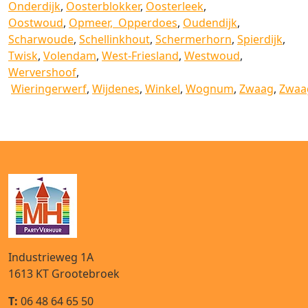
Onderdijk
,
Oosterblokker
,
Oosterleek
,
Oostwoud
,
Opmeer,
Opperdoes
,
Oudendijk
,
Scharwoude
,
Schellinkhout
,
Schermerhorn
,
Spierdijk
,
Twisk
,
Volendam
,
West-Friesland
,
Westwoud
,
Wervershoof
,
Wieringerwerf
,
Wijdenes
,
Winkel
,
Wognum
,
Zwaag
,
Zwaa
Industrieweg 1A
1613 KT
Grootebroek
T:
06 48 64 65 50