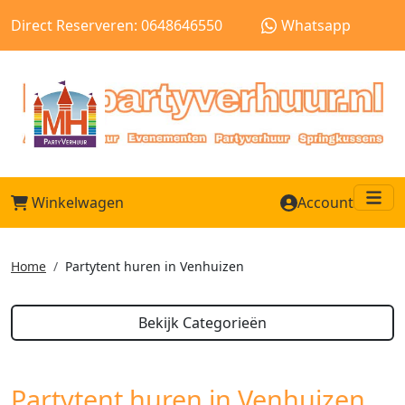
Direct Reserveren: 0648646550
Whatsapp
Winkelwagen
Account
Me
Home
Partytent huren in Venhuizen
Bekijk Categorieën
Partytent huren in Venhuizen