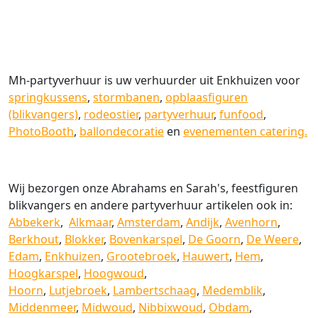
Mh-partyverhuur is uw verhuurder uit Enkhuizen voor
springkussens
,
stormbanen
,
opblaasfiguren
(blikvangers)
,
rodeostier
,
partyverhuur
,
funfood
,
PhotoBooth
,
ballondecoratie
en
evenementen catering.
Wij bezorgen onze Abrahams en Sarah's, feestfiguren
blikvangers en andere partyverhuur artikelen ook in:
Abbekerk
,
Alkmaar
,
Amsterdam
,
Andijk
,
Avenhorn
,
Berkhout
,
Blokker
,
Bovenkarspel
,
De Goorn
,
De Weere
,
Edam
,
Enkhuizen
,
Grootebroek
,
Hauwert
,
Hem
,
Hoogkarspel
,
Hoogwoud
,
Hoorn
,
Lutjebroek
,
Lambertschaag
,
Medemblik
,
Middenmeer
,
Midwoud
,
Nibbixwoud
,
Obdam
,