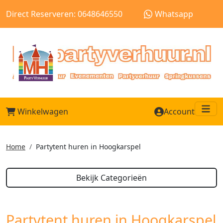
Direct Reserveren: 0648646550
Whatsapp
Winkelwagen
Account
Me
Home
Partytent huren in Hoogkarspel
Bekijk Categorieën
Partytent huren in Hoogkarspel