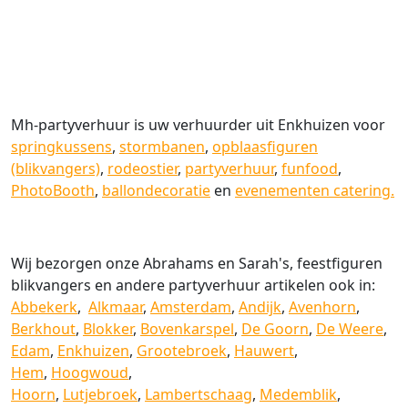
Mh-partyverhuur is uw verhuurder uit Enkhuizen voor
springkussens
,
stormbanen
,
opblaasfiguren
(blikvangers)
,
rodeostier
,
partyverhuur
,
funfood
,
PhotoBooth
,
ballondecoratie
en
evenementen catering.
Wij bezorgen onze Abrahams en Sarah's, feestfiguren
blikvangers en andere partyverhuur artikelen ook in:
Abbekerk
,
Alkmaar
,
Amsterdam
,
Andijk
,
Avenhorn
,
Berkhout
,
Blokker
,
Bovenkarspel
,
De Goorn
,
De Weere
,
Edam
,
Enkhuizen
,
Grootebroek
,
Hauwert
,
Hem
,
Hoogwoud
,
Hoorn
,
Lutjebroek
,
Lambertschaag
,
Medemblik
,