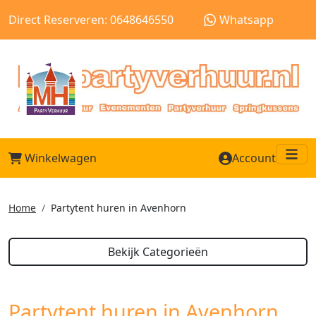
Direct Reserveren: 0648646550
Whatsapp
Winkelwagen
Account
Me
Home
Partytent huren in Avenhorn
Bekijk Categorieën
Partytent huren in Avenhorn