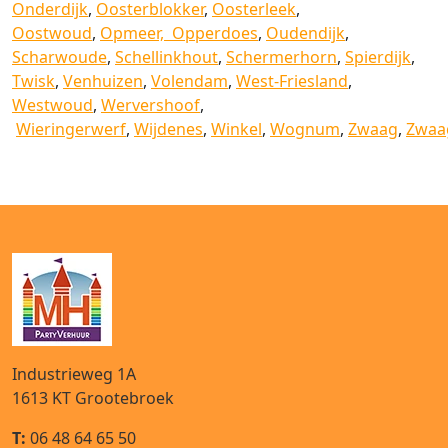
Onderdijk
,
Oosterblokker
,
Oosterleek
,
Oostwoud
,
Opmeer,
Opperdoes
,
Oudendijk
,
Scharwoude
,
Schellinkhout
,
Schermerhorn
,
Spierdijk
,
Twisk
,
Venhuizen
,
Volendam
,
West-Friesland
,
Westwoud
,
Wervershoof
,
Wieringerwerf
,
Wijdenes
,
Winkel
,
Wognum
,
Zwaag
,
Zwaa
Industrieweg 1A
1613 KT
Grootebroek
T:
06 48 64 65 50