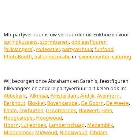
Mh-partyverhuur is uw verhuurder uit Enkhuizen voor
springkussens
,
stormbanen
,
opblaasfiguren
(blikvangers)
,
rodeostier
,
partyverhuur
,
funfood
,
PhotoBooth
,
ballondecoratie
en
evenementen catering.
Wij bezorgen onze Abrahams en Sarah's, feestfiguren
blikvangers en andere partyverhuur artikelen ook in:
Abbekerk
,
Alkmaar
,
Amsterdam
,
Andijk
,
Avenhorn
,
Berkhout
,
Blokker
,
Bovenkarspel
,
De Goorn
,
De Weere
,
Edam
,
Enkhuizen
,
Grootebroek
,
Hauwert
,
Hem
,
Hoogkarspel
,
Hoogwoud
,
Hoorn
,
Lutjebroek
,
Lambertschaag
,
Medemblik
,
Middenmeer
,
Midwoud
,
Nibbixwoud
,
Obdam
,