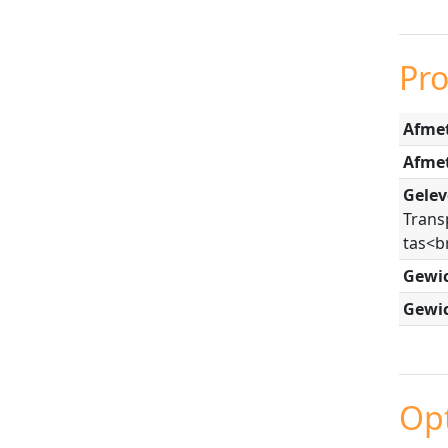
Pr
Afmet
Afme
Gelev
Trans
tas<b
Gewic
Gewic
Opt