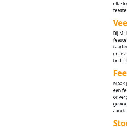
elke l
feeste
Vee
Bij MH
feeste
taarte
en lev
bedrij
Fee
Maak j
een fe
onverg
gewoon
aandac
Sto