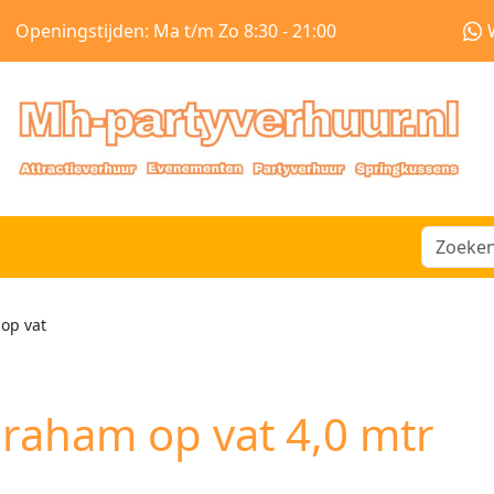
Openingstijden: Ma t/m Zo 8:30 - 21:00
op vat
raham op vat 4,0 mtr