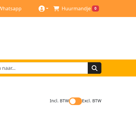
Whatsapp
Huurmandje
0
Incl. BTW
Excl. BTW