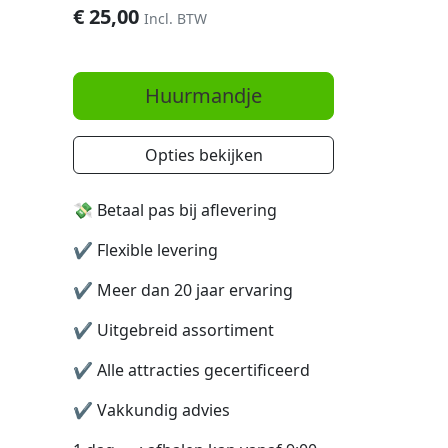
€
25,00
Incl. BTW
Huurmandje
Opties bekijken
💸 Betaal pas bij aflevering
✔️
Flexible levering
✔️
Meer dan 20 jaar ervaring
✔️
Uitgebreid assortiment
✔️
Alle attracties gecertificeerd
✔️
Vakkundig advies