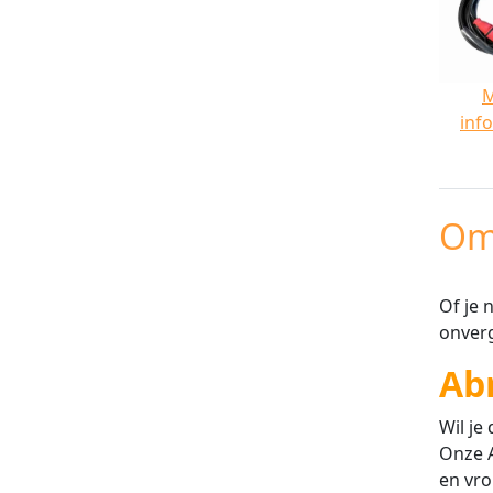
inf
Om
Of je 
onverg
Ab
Wil je
Onze A
en vro