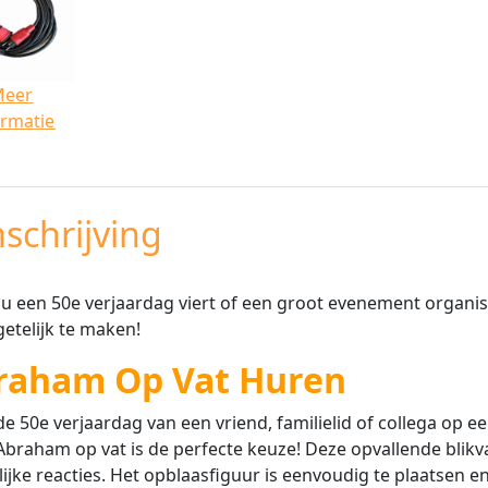
Meer
ormatie
schrijving
nu een 50e verjaardag viert of een groot evenement organise
etelijk te maken!
raham Op Vat Huren
 de 50e verjaardag van een vriend, familielid of collega op 
braham op vat is de perfecte keuze! Deze opvallende blik
lijke reacties. Het opblaasfiguur is eenvoudig te plaatsen e