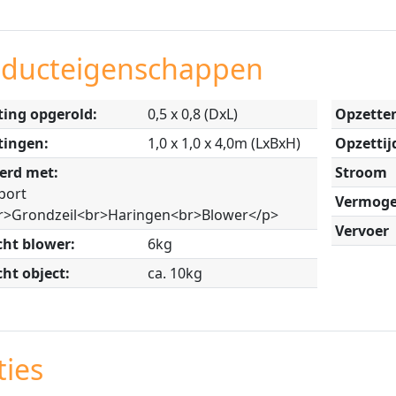
oducteigenschappen
ing opgerold:
0,5 x 0,8 (DxL)
Opzetten
tingen:
1,0 x 1,0 x 4,0m (LxBxH)
Opzettij
erd met:
Stroom
port
Vermoge
r>Grondzeil<br>Haringen<br>Blower</p>
Vervoer
ht blower:
6kg
ht object:
ca. 10kg
ies