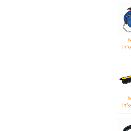
inf
inf