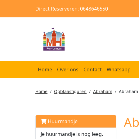
Direct Reserveren: 0648646550
Home
Over ons
Contact
Whatsapp
Home
Opblaasfiguren
Abraham
Abraham 
Ab
Huurmandje
Je huurmandje is nog leeg.