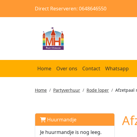
Direct Reserveren: 0648646550
Home
Over ons
Contact
Whatsapp
Home
Partyverhuur
Rode loper
Afzetpaal
Af
Huurmandje
Je huurmandje is nog leeg.