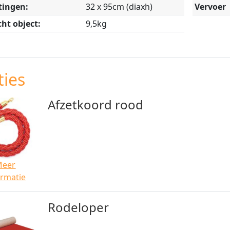
tingen:
32 x 95cm (diaxh)
Vervoer
ht object:
9,5kg
ies
Afzetkoord rood
Meer
ormatie
Rodeloper