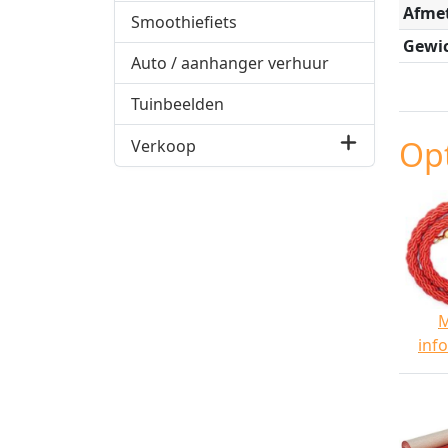
Afme
Smoothiefiets
Gewic
Auto / aanhanger verhuur
Tuinbeelden
Opt
Verkoop
inf