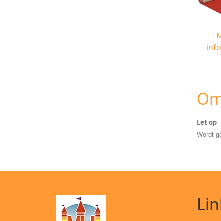
inf
Om
Let op
Wordt ge
Lin