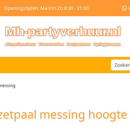
Openingstijden: Ma t/m Zo 8:30 - 21:00
 messing
zetpaal messing hoogte