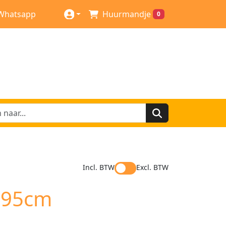
Whatsapp
Huurmandje
0
Incl. BTW
Excl. BTW
 95cm