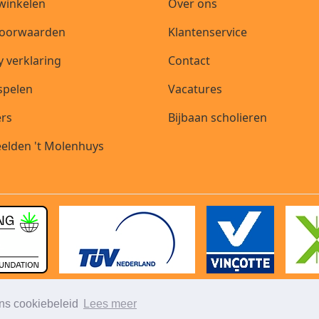
 winkelen
Over ons
oorwaarden
Klantenservice
y verklaring
Contact
 spelen
Vacatures
ers
Bijbaan scholieren
elden 't Molenhuys
ons cookiebeleid
Lees meer
© 2026 - Mh-PartyVerhuur