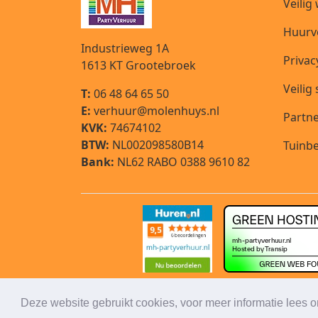
Veilig
Huurv
Industrieweg 1A
Privac
1613 KT
Grootebroek
Veilig
T:
06 48 64 65 50
E:
verhuur@molenhuys.nl
Partn
KVK:
74674102
BTW:
NL002098580B14
Tuinbe
Bank:
NL62 RABO 0388 9610 82
Deze website gebruikt cookies, voor meer informatie lees 