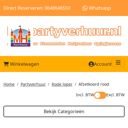
Direct Reserveren: 0648646550
Whatsapp
Winkelwagen
Account
Me
Home
Partyverhuur
Rode loper
Afzetkoord rood
Incl. BTW
Excl. BTW
Bekijk Categorieën