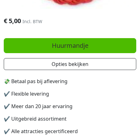
€
5,00
Incl. BTW
Huurmandje
Opties bekijken
💸 Betaal pas bij aflevering
✔️
Flexible levering
✔️
Meer dan 20 jaar ervaring
✔️
Uitgebreid assortiment
✔️
Alle attracties gecertificeerd