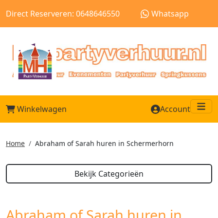
Direct Reserveren: 0648646550
Whatsapp
Winkelwagen
Account
Me
Home
Abraham of Sarah huren in Schermerhorn
Bekijk Categorieën
Abraham of Sarah huren in