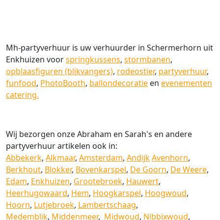
Mh-partyverhuur is uw verhuurder in Schermerhorn uit
Enkhuizen voor
springkussens
,
stormbanen
,
opblaasfiguren (blikvangers)
,
rodeostier
,
partyverhuur
,
funfood
,
PhotoBooth
,
ballondecoratie
en
evenementen
catering.
Wij bezorgen onze Abraham en Sarah's en andere
partyverhuur artikelen ook in:
Abbekerk
,
Alkmaar
,
Amsterdam
,
Andijk
Avenhorn
,
Berkhout
,
Blokker
,
Bovenkarspel
,
De Goorn
,
De Weere
,
Edam
,
Enkhuizen
,
Grootebroek
,
Hauwert
,
Heerhugowaard
,
Hem
,
Hoogkarspel
,
Hoogwoud
,
Hoorn
,
Lutjebroek
,
Lambertschaag
,
Medemblik
,
Middenmeer
,
Midwoud
,
Nibbixwoud
,