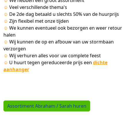
☺
We hebben een groot assortiment
☺
Veel verschillende thema's
☺
De 2de dag betaald u slechts 50% van de huurprijs
☺
Zijn flexibel met onze tijden
☺
We kunnen eventueel ook bezorgen en weer retour
halen
☺
Wij kunnen de op en afbouw van uw stormbaan
verzorgen
☺
Wij verhuren alles voor uw complete feest
☺
U huurt tegen gereduceerde prijs een
dichte
aanhanger
Assortiment Abraham / Sarah huren