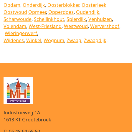
Obdam
,
Onderdijk
,
Oosterblokker
,
Oosterleek
,
Oostwoud
Opmeer
,
Opperdoes
,
Oudendijk
,
Scharwoude
,
Schellinkhout
,
Spierdijk
,
Venhuizen
,
Volendam
,
West-Friesland
,
Westwoud
,
Wervershoof
,
Wieringerwerf
,
Wijdenes
,
Winkel
,
Wognum
,
Zwaag
,
Zwaagdijk
.
Industrieweg 1A
1613 KT
Grootebroek
T:
06 48 64 65 50