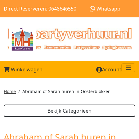
Direct Reserveren: 0648646550
Whatsapp
Winkelwagen
Account
Me
Home
Abraham of Sarah huren in Oosterblokker
Bekijk Categorieën
Abraham of Sarah huren in