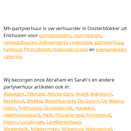
Mh-partyverhuur is uw verhuurder in Oosterblokker uit
Enkhuizen voor
springkussens
,
stormbanen
,
opblaasfiguren (blikvangers)
,
rodeostier
,
partyverhuur
,
funfood
,
PhotoBooth
,
ballondecoratie
en
evenementen
catering.
Wij bezorgen onze Abraham en Sarah's en andere
partyverhuur artikelen ook in:
Abbekerk
,
Alkmaar
,
Amsterdam
,
Andijk
Avenhorn
,
Berkhout
,
Blokker
,
Bovenkarspel
,
De Goorn
,
De Weere
,
Edam
,
Enkhuizen
,
Grootebroek
,
Hauwert
,
Heerhugowaard
,
Hem
,
Hoogkarspel
,
Hoogwoud
,
Hoorn
,
Lutjebroek
,
Lambertschaag
,
Medemblik
,
Middenmeer
,
Midwoud
,
Nibbixwoud
,