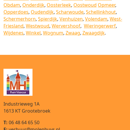
Obdam
,
Onderdijk
,
Oosterleek
,
Oostwoud
Opmeer
,
Opperdoes
,
Oudendijk
,
Scharwoude
,
Schellinkhout
,
Schermerhorn
,
Spierdijk
,
Venhuizen
,
Volendam
,
West-
Friesland
,
Westwoud
,
Wervershoof
,
Wieringerwerf
,
Wijdenes
,
Winkel
,
Wognum
,
Zwaag
,
Zwaagdijk
.
Industrieweg 1A
1613 KT
Grootebroek
T:
06 48 64 65 50
E:
verhuur@molenhuys.nl