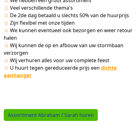
☺
We hebben een groot assortiment
☺
Veel verschillende thema's
☺
De 2de dag betaald u slechts 50% van de huurprijs
☺
Zijn flexibel met onze tijden
☺
We kunnen eventueel ook bezorgen en weer retour
halen
☺
Wij kunnen de op en afbouw van uw stormbaan
verzorgen
☺
Wij verhuren alles voor uw complete feest
☺
U huurt tegen gereduceerde prijs een
dichte
aanhanger
Assortiment Abraham / Sarah huren