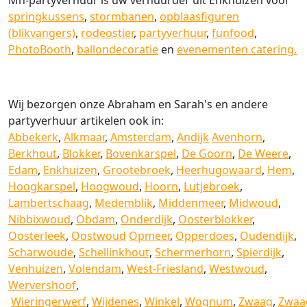
Mh-partyverhuur is uw verhuurder uit Enkhuizen voor
springkussens
,
stormbanen
,
opblaasfiguren
(blikvangers)
,
rodeostier
,
partyverhuur
,
funfood
,
PhotoBooth
,
ballondecoratie
en
evenementen catering.
Wij bezorgen onze Abraham en Sarah's en andere
partyverhuur artikelen ook in:
Abbekerk
,
Alkmaar
,
Amsterdam
,
Andijk
Avenhorn
,
Berkhout
,
Blokker
,
Bovenkarspel
,
De Goorn
,
De Weere
,
Edam
,
Enkhuizen
,
Grootebroek
,
Heerhugowaard
,
Hem
,
Hoogkarspel
,
Hoogwoud
,
Hoorn
,
Lutjebroek
,
Lambertschaag
,
Medemblik
,
Middenmeer
,
Midwoud
,
Nibbixwoud
,
Obdam
,
Onderdijk
,
Oosterblokker
,
Oosterleek
,
Oostwoud
Opmeer
,
Opperdoes
,
Oudendijk
,
Scharwoude
,
Schellinkhout
,
Schermerhorn
,
Spierdijk
,
Venhuizen
,
Volendam
,
West-Friesland
,
Westwoud
,
Wervershoof
,
Wieringerwerf
,
Wijdenes
,
Winkel
,
Wognum
,
Zwaag
,
Zwaa