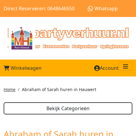
Direct Reserveren: 0648646550
Whatsapp
Winkelwagen
Account
Me
Home
Abraham of Sarah huren in Hauwert
Bekijk Categorieën
Abraham of Sarah huren in