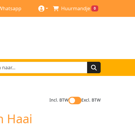
Whatsapp
Huurmandje
0
Incl. BTW
Excl. BTW
 Haai