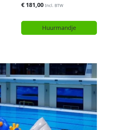
€
181,00
Incl. BTW
Huurmandje