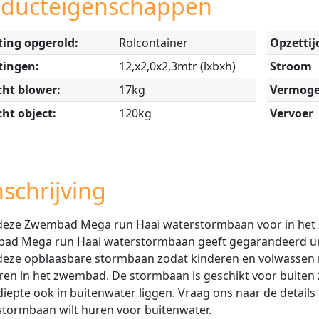
oducteigenschappen
ing opgerold:
Rolcontainer
Opzettij
tingen:
12,x2,0x2,3mtr (lxbxh)
Stroom
ht blower:
17kg
Vermog
ht object:
120kg
Vervoer
schrijving
eze Zwembad Mega run Haai waterstormbaan voor in het zw
d Mega run Haai waterstormbaan geeft gegarandeerd uren
eze opblaasbare stormbaan zodat kinderen en volwassen 
ren in het zwembad. De stormbaan is geschikt voor buite
iepte ook in buitenwater liggen. Vraag ons naar de detail
tormbaan wilt huren voor buitenwater.