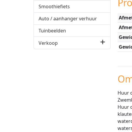
Pr
Smoothiefiets
Afmet
Auto / aanhanger verhuur
Afme
Tuinbeelden
Gewic
Verkoop
Gewic
Om
Huur d
Zwemba
Huur d
klaute
waterd
waters