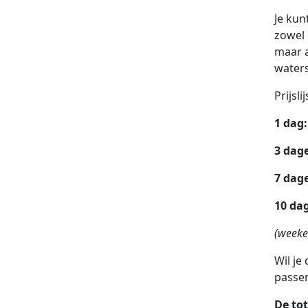
Je ku
zowel 
maar a
water
Prijslij
1 
3 d
7 d
10 d
(weeke
Wil je
passe
De tot