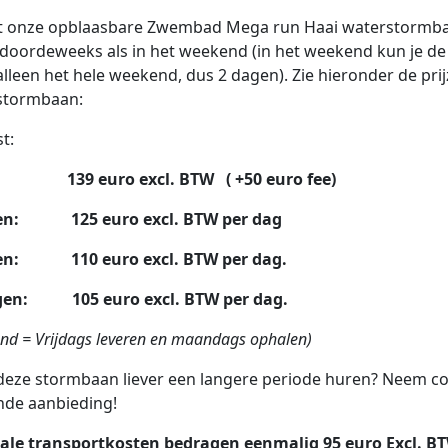
nt onze opblaasbare Zwembad Mega run Haai waterstormba
doordeweeks als in het weekend (in het weekend kun je de
lleen het hele weekend, dus 2 dagen). Zie hieronder de pri
stormbaan:
st:
dag:
139
euro excl. BTW ( +50 euro fee)
agen:
125
euro excl. BTW per dag
agen:
110
euro excl. BTW per dag.
agen: 105
euro excl. BTW per dag.
nd = Vrijdags leveren en maandags ophalen)
 deze stormbaan liever een langere periode huren? Neem co
nde aanbieding!
ale transportkosten bedragen eenmalig 95 euro Excl. BT