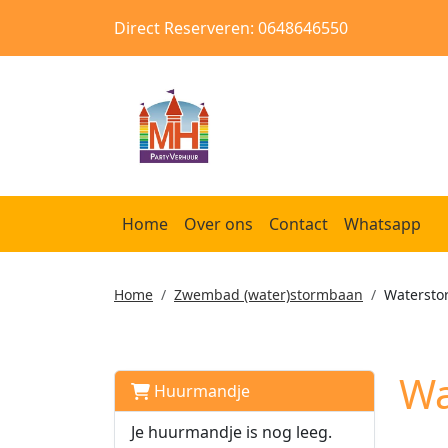
Direct Reserveren: 0648646550
Home
Over ons
Contact
Whatsapp
Home
Zwembad (water)stormbaan
Watersto
Wa
Huurmandje
Je huurmandje is nog leeg.