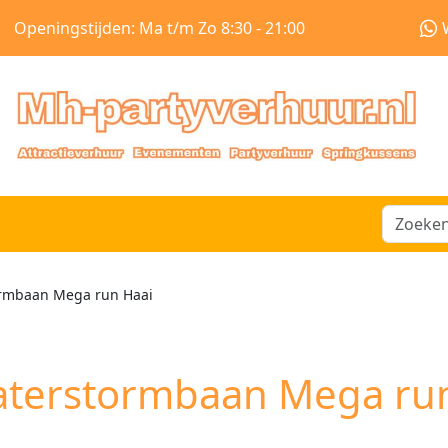
Openingstijden: Ma t/m Zo 8:30 - 21:00
rmbaan Mega run Haai
terstormbaan Mega run