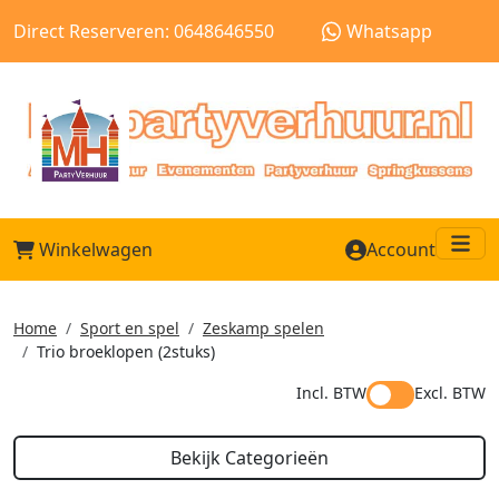
Direct Reserveren: 0648646550
Whatsapp
Winkelwagen
Account
Me
Home
Sport en spel
Zeskamp spelen
Trio broeklopen (2stuks)
Incl. BTW
Excl. BTW
Bekijk Categorieën