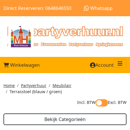
Direct Reserveren: 0648646550
Whatsapp
Winkelwagen
Account
Me
Home
Partyverhuur
Meubilair
Terrasstoel (blauw / groen)
Incl. BTW
Excl. BTW
Bekijk Categorieën