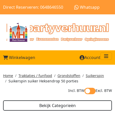
Direct Reserveren: 0648646550
Whatsapp
Winkelwagen
Account
Me
Home
Traktaties / funfood
Grondstoffen
Suikerspin
Suikerspin suiker Heksendrop 50 porties
Incl. BTW
Excl. BTW
Bekijk Categorieën