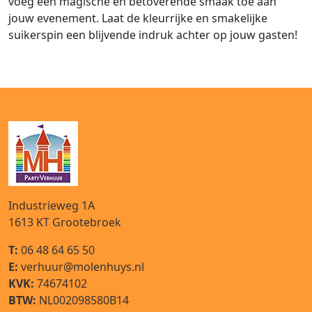
voeg een magische en betoverende smaak toe aan
jouw evenement. Laat de kleurrijke en smakelijke
suikerspin een blijvende indruk achter op jouw gasten!
Industrieweg 1A
1613 KT
Grootebroek
T:
06 48 64 65 50
E:
verhuur@molenhuys.nl
KVK:
74674102
BTW:
NL002098580B14