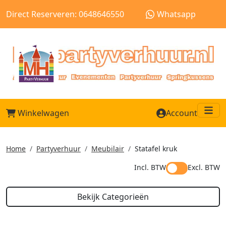
Direct Reserveren: 0648646550
Whatsapp
Winkelwagen
Account
Me
Home
Partyverhuur
Meubilair
Statafel kruk
Incl. BTW
Excl. BTW
Bekijk Categorieën