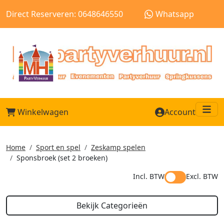
Direct Reserveren: 0648646550
Whatsapp
Winkelwagen
Account
Me
Home
Sport en spel
Zeskamp spelen
Sponsbroek (set 2 broeken)
Incl. BTW
Excl. BTW
Bekijk Categorieën