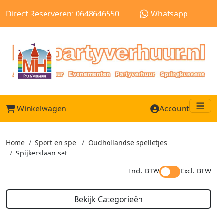
Direct Reserveren: 0648646550
Whatsapp
Winkelwagen
Account
Me
Home
Sport en spel
Oudhollandse spelletjes
Spijkerslaan set
Incl. BTW
Excl. BTW
Bekijk Categorieën