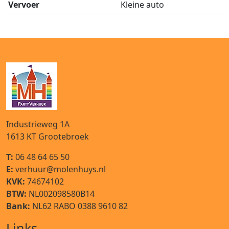
Vervoer
Kleine auto
Industrieweg 1A
1613 KT
Grootebroek
T:
06 48 64 65 50
E:
verhuur@molenhuys.nl
KVK:
74674102
BTW:
NL002098580B14
Bank:
NL62 RABO 0388 9610 82
Links