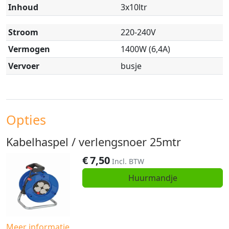
Inhoud
3x10ltr
Stroom
220-240V
Vermogen
1400W (6,4A)
Vervoer
busje
Opties
Kabelhaspel / verlengsnoer 25mtr
€
7,50
Incl. BTW
Huurmandje
Meer informatie