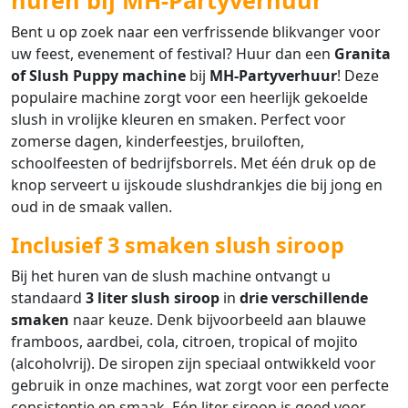
huren bij MH-Partyverhuur
Bent u op zoek naar een verfrissende blikvanger voor
uw feest, evenement of festival? Huur dan een
Granita
of Slush Puppy machine
bij
MH-Partyverhuur
! Deze
populaire machine zorgt voor een heerlijk gekoelde
slush in vrolijke kleuren en smaken. Perfect voor
zomerse dagen, kinderfeestjes, bruiloften,
schoolfeesten of bedrijfsborrels. Met één druk op de
knop serveert u ijskoude slushdrankjes die bij jong en
oud in de smaak vallen.
Inclusief 3 smaken slush siroop
Bij het huren van de slush machine ontvangt u
standaard
3 liter slush siroop
in
drie verschillende
smaken
naar keuze. Denk bijvoorbeeld aan blauwe
framboos, aardbei, cola, citroen, tropical of mojito
(alcoholvrij). De siropen zijn speciaal ontwikkeld voor
gebruik in onze machines, wat zorgt voor een perfecte
consistentie en smaak. Eén liter siroop is goed voor