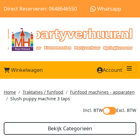
Direct Reserveren: 0648646550
Whatsapp
Winkelwagen
Account
Me
Home
Traktaties / funfood
Funfood machines - apparaten
Slush puppy machine 3 taps
Incl. BTW
Excl. BTW
Bekijk Categorieën