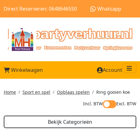
Direct Reserveren: 0648646550
Whatsapp
Winkelwagen
Account
Me
Home
Sport en spel
Opblaas spelen
Ring gooien koe
Incl. BTW
Excl. BTW
Bekijk Categorieën