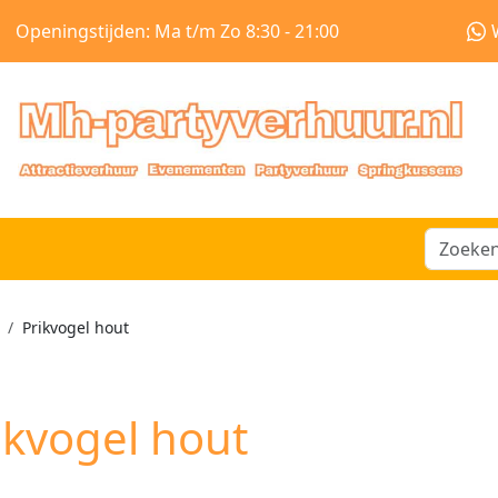
Openingstijden: Ma t/m Zo 8:30 - 21:00
Prikvogel hout
ikvogel hout