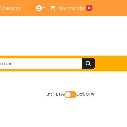
Whatsapp
Huurmandje
0
Incl. BTW
Excl. BTW