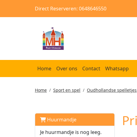
Direct Reserveren: 0648646550
Home
Over ons
Contact
Whatsapp
Home
Sport en spel
Oudhollandse spelletjes
Pr
Huurmandje
Je huurmandje is nog leeg.