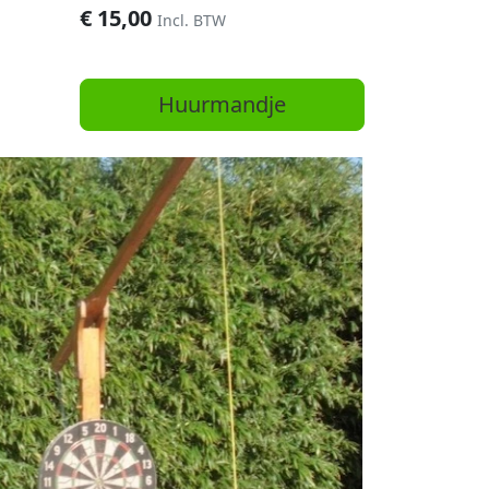
€
15,00
Incl. BTW
Huurmandje