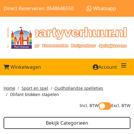
Direct Reserveren: 0648646550
Whatsapp
Winkelwagen
Account
Me
Home
Sport en spel
Oudhollandse spelletjes
Olifant blokken stapelen
Incl. BTW
Excl. BTW
Bekijk Categorieën