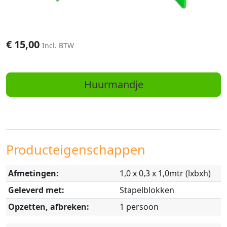
€
15,00
Incl. BTW
Huurmandje
Producteigenschappen
Afmetingen:
1,0 x 0,3 x 1,0mtr (lxbxh)
Geleverd met:
Stapelblokken
Opzetten, afbreken:
1 persoon